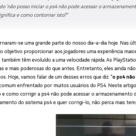
ne/Android
Excluir arquivos duplicad
do 'não posso iniciar o ps4 não pode acessar o armazenament
ignifica e como contornar isto?"
Mais Ferramentas
Windows Boot Geni
Corrigir Problemas de W
rnaram-se uma grande parte do nosso dia-a-dia hoje. Nas últi
 objetivo proporcionar aos jogadores uma experiência maior 
Mac Boot Genius
G
 também têm evoluído a uma velocidade rápida. As PlayStatio
Corrigir Erros de Mac Grá
s e mais poderosas do que antes. Entretanto, eles ainda nã
Windows 11 Upgrade
s. Hoje, vamos falar de um desses erros que diz: "
o ps4 não
Verificador de Atualizaç
comum enfrentado por muitos usuários do PS4. Neste artigo
o e como corrigir a ps4 não pode acessar o armazenamento d
mento do sistema ps4 e quer corrigi-lo, não perca mais tem