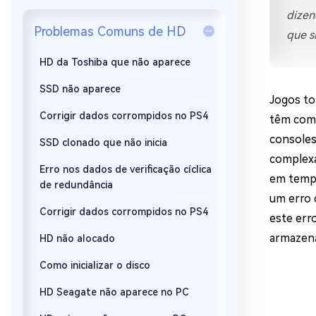
Recuperar Dados de WhatsApp no iPho
dizen
Problemas Comuns de HD
que s
HD da Toshiba que não aparece
SSD não aparece
Jogos to
Corrigir dados corrompidos no PS4
têm como
consoles
SSD clonado que não inicia
complexa
Erro nos dados de verificação cíclica
em tempo
de redundância
um erro 
Corrigir dados corrompidos no PS4
este err
armazena
HD não alocado
Como inicializar o disco
HD Seagate não aparece no PC