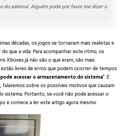
os e limpar arquivos inúteis no Mac
o do sistema'. Alguém pode por favor me dizer o
us
indows em Minutos
mas décadas, os jogos se tornaram mais realistas e
do que a vida. Para acompanhar este ritmo, os
rátis
ns Xboxes já não são o que eram, são mais
tis
o estão livres de erros que podem ocorrer de tempos
 Checker
 pode acessar o armazenamento do sistema
". É
ão do Windows 11 Grátis
, falaremos sobre os possíveis motivos que causam
o sistema. Portanto, se você não pode acessar o
po e comece a ler este artigo agora mesmo.