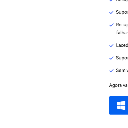
Supor
Recup
falhas
Laced
Supor
Sem v
Agora va