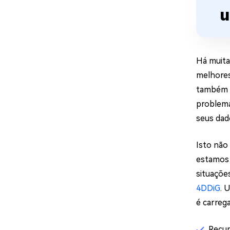
u
Há muita
melhores
também o
problema
seus dad
Isto não
estamos 
situaçõe
4DDiG
. 
é carreg
Recup