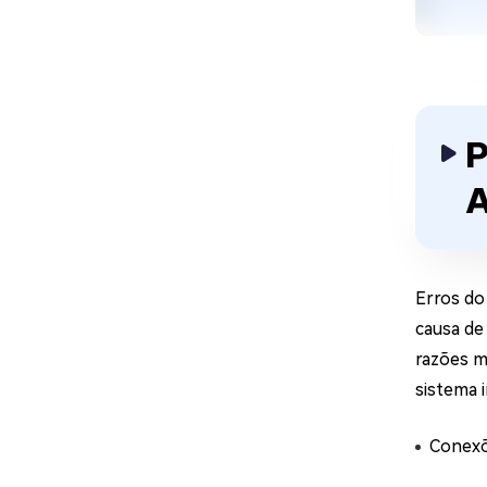
P
A
Erros do
causa de
razões m
sistema 
Conexõ