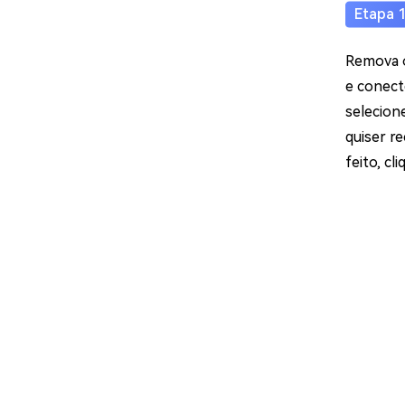
Remova o
e conect
selecion
quiser r
feito, cli