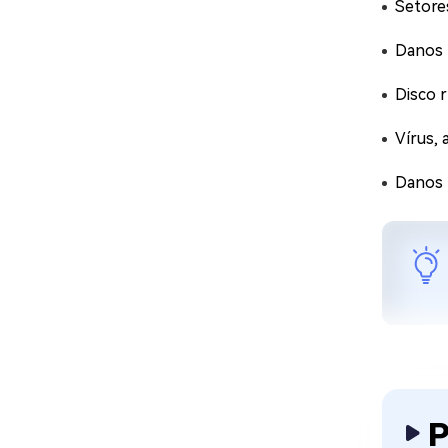
Setores
Danos 
Disco r
Vírus, 
Danos f
P