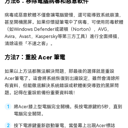
方法6：移除電腦病毒和惡意軟件
病毒或惡意軟體不僅會讓電腦變慢，還可能導致系統崩潰，
甚至開機黑屏。如果你懷疑筆電中了病毒，可使用防毒軟體
（如Windows Defender或諾頓（Norton），AVG，
Avira，Avast，Kaspersky等第三方工具）進行全面掃描，
清除這些「不速之客」。
方法7：重設 Acer 筆電
如果以上方法都無法解決問題，那最後的選擇就是重設
Acer筆電了。這會將系統恢復到出廠設定，雖然會清除所
有資料，但能徹底解決系統錯誤或軟體衝突導致的黑屏問
題。記得在重設前備份重要資料哦！
將Acer膝上型電腦完全關機。長按電源鍵約5秒，直到
電腦完全關閉。
按下電源鍵重新啟動筆電，當螢幕上出現Acer標誌