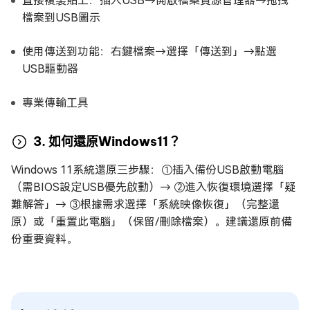
直接複製貼上：插入USB→開啟檔案資源管理器→拖拽
檔案到USB圖示
使用傳送到功能：右鍵檔案→選擇「傳送到」→點選
USB驅動器
專業傳輸工具
3. 如何還原Windows11？
Windows 11系統還原三步驟：①插入備份USB啟動電腦
（需BIOS設定USB優先啟動）→ ②進入恢復環境選擇「疑
難解答」→ ③根據需求選擇「系統映像恢復」（完整還
原）或「重置此電腦」（保留/刪除檔案）。建議還原前備
份重要資料。