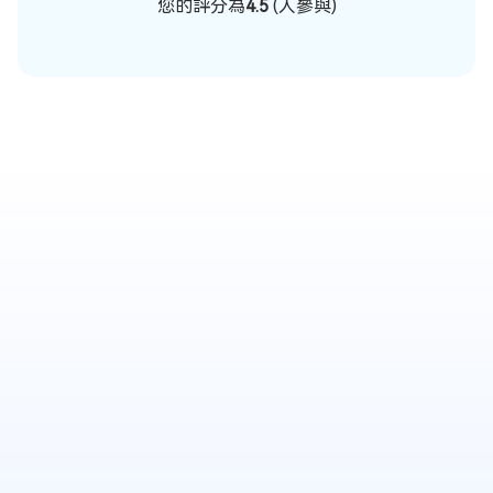
您的評分為
4.5
(
人參與)