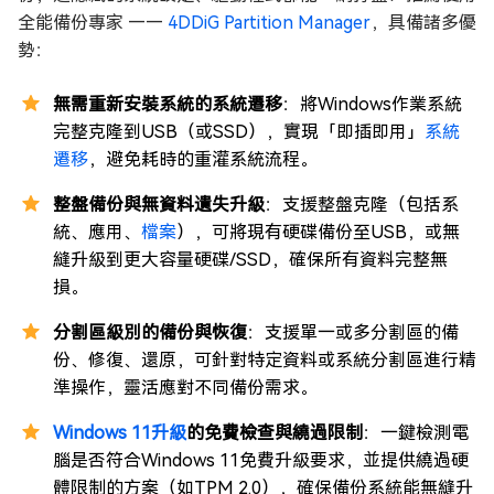
全能備份專家 ——
4DDiG Partition Manager
，具備諸多優
勢：
無需重新安裝系統的系統遷移
：將Windows作業系統
完整克隆到USB（或SSD），實現「即插即用」
系統
遷移
，避免耗時的重灌系統流程。
整盤備份與無資料遺失升級
：支援整盤克隆（包括系
統、應用、
檔案
），可將現有硬碟備份至USB，或無
縫升級到更大容量硬碟/SSD，確保所有資料完整無
損。
分割區級別的備份與恢復
：支援單一或多分割區的備
份、修復、還原，可針對特定資料或系統分割區進行精
準操作，靈活應對不同備份需求。
Windows 11升級
的免費檢查與繞過限制
：一鍵檢測電
腦是否符合Windows 11免費升級要求，並提供繞過硬
體限制的方案（如TPM 2.0），確保備份系統能無縫升