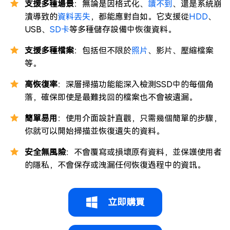
支援多種場景
：無論是因格式化、
讀不到
、還是系統崩
潰導致的
資料丟失
，都能應對自如。它支援從
HDD
、
USB、
SD卡
等多種儲存設備中恢復資料。
支援多種檔案
：包括但不限於
照片
、影片、壓縮檔案
等。
高恢復率
：深層掃描功能能深入檢測SSD中的每個角
落，確保即使是最難找回的檔案也不會被遺漏。
簡單易用
：使用介面設計直觀，只需幾個簡單的步驟，
你就可以開始掃描並恢復遺失的資料。
安全無風險
：不會覆寫或損壞原有資料，並保護使用者
的隱私，不會保存或洩漏任何恢復過程中的資訊。
立即購買