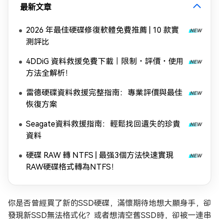
最新文章
2026 年最佳硬碟修復軟體免費推薦 | 10 款實
測評比
4DDiG 資料救援免費下載｜限制・評價・使用
方法全解析！
雷德硬碟資料救援完整指南：專業評價與最佳
恢復方案
Seagate資料救援指南：輕鬆找回遺失的珍貴
資料
硬碟 RAW 轉 NTFS | 最强3個方法快速實現
RAW硬碟格式轉為NTFS！
你是否曾經買了新的SSD硬碟，滿懷期待地想大顯身手，卻
發現新SSD無法格式化？或者想清空舊SSD時，卻被一連串