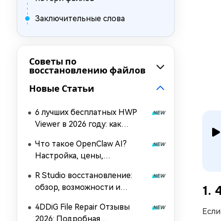
Заключительные слова
Советы по
восстановлению файлов
Новые Статьи
6 лучших бесплатных HWP
Viewer в 2026 году: как
открыть и конвертировать
Что такое OpenClaw AI?
HWP без Hancom Office
Настройка, цены,
возможности и руководство
R Studio восстановление:
по использованию (Open-
обзор, возможности и
1.
source агент 2026 года)
альтернатива проще
4DDiG File Repair Отзывы
Если
2026: Подробная