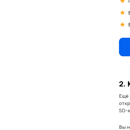
2. 
Ещё 
откр
SD-к
Вы н