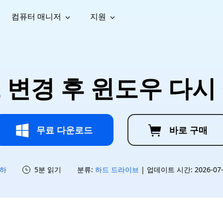
컴퓨터 매니저
지원
능
소셜 미디어
복구 도구
온라
iOS26
one 데이터 복구
Android 데이터 복구
iPhone/iPad 데이터 복구
손실된 Android 데이터 복구
AI
가이드
동영상
사진 복
문서 복
e File Deleter
Dll Fixer
 변경 후 윈도우 다시
tsApp 데이터 복구
LINE 데이터 복구
이드 센터
복구
구
구
검색 및 삭제
Windows DLL 오류 수정
sApp 메시지 복구
백업 없이 LINE 채팅 복구
브랜드 리뉴얼
법 가이드
are Cleamio
Email Repair
영상 화
사진 화
오디오
& 해결 방법
화 및 정밀 클린
손상된 PST/OST 파일 복구
질 높이
질 높이
AI
AI
복구
기
기
무료 다운로드
바로 구매
하
5분 읽기
분류:
하드 드라이브
| 업데이트 시간: 2026-07-1