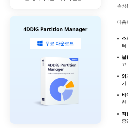
것 (With 4DDiG)
손상
다음
4DDiG Partition Manager
소
무료 다운로드
터
불
고
읽
기
바
한
적
중