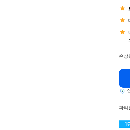
손상
안
파티