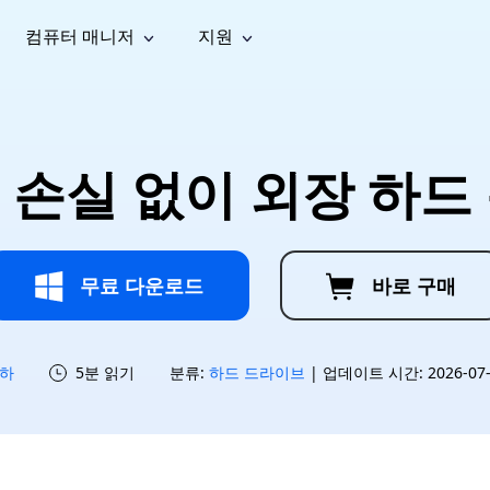
컴퓨터 매니저
지원
능
소셜 미디어
복구 도구
온라
iOS26
one 데이터 복구
Android 데이터 복구
iPhone/iPad 데이터 복구
손실된 Android 데이터 복구
AI
가이드
동영상
사진 복
문서 복
e File Deleter
Dll Fixer
이터 손실 없이 외장 하
tsApp 데이터 복구
LINE 데이터 복구
이드 센터
복구
구
구
검색 및 삭제
Windows DLL 오류 수정
sApp 메시지 복구
백업 없이 LINE 채팅 복구
브랜드 리뉴얼
법 가이드
are Cleamio
Email Repair
영상 화
사진 화
오디오
& 해결 방법
화 및 정밀 클린
손상된 PST/OST 파일 복구
질 높이
질 높이
AI
AI
복구
기
기
무료 다운로드
바로 구매
하
5분 읽기
분류:
하드 드라이브
| 업데이트 시간: 2026-07-1