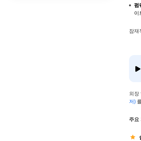
펌
이
잠재적
외장
저)
를
주요 