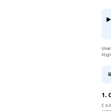
Una
타납니
1.
C 드