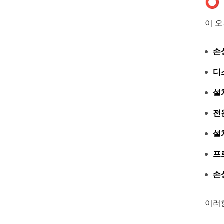
⭕ 
이 
손
디
설
전
설
프
손
이러한