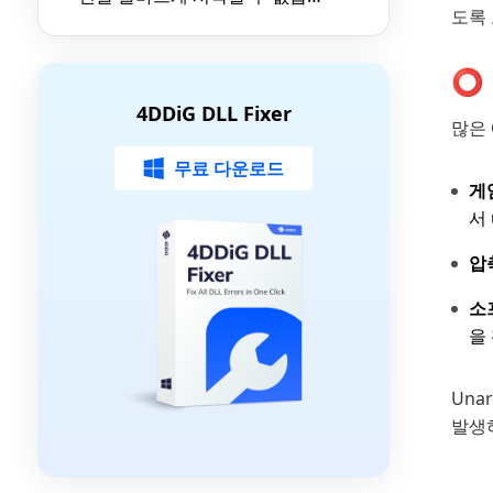
도록
다 오류 수정 방법
⭕ 
4DDiG DLL Fixer
많은 
무료 다운로드
게
서 
압
소
을
Una
발생