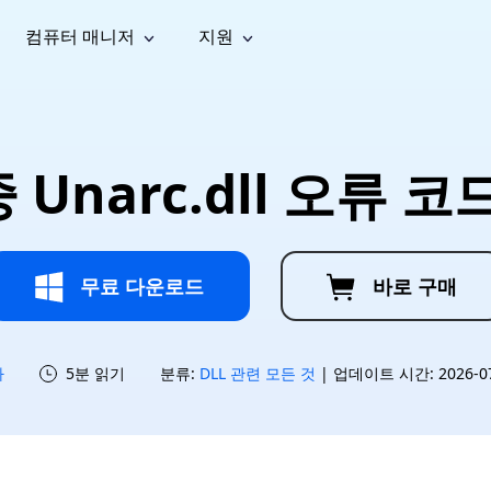
컴퓨터 매니저
지원
능
소셜 미디어
복구 도구
온라
iOS26
one 데이터 복구
Android 데이터 복구
iPhone/iPad 데이터 복구
손실된 Android 데이터 복구
AI
가이드
동영상
사진 복
문서 복
e File Deleter
Dll Fixer
Unarc.dll 오류 코
tsApp 데이터 복구
LINE 데이터 복구
이드 센터
복구
구
구
검색 및 삭제
Windows DLL 오류 수정
sApp 메시지 복구
백업 없이 LINE 채팅 복구
브랜드 리뉴얼
법 가이드
are Cleamio
Email Repair
영상 화
사진 화
오디오
& 해결 방법
화 및 정밀 클린
손상된 PST/OST 파일 복구
질 높이
질 높이
AI
AI
복구
기
기
무료 다운로드
바로 구매
하
5분 읽기
분류:
DLL 관련 모든 것
| 업데이트 시간: 2026-07-