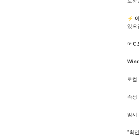
보하
⚡ 이
있으
☞ C
Wind
로컬 
속성 
임시 
"확인