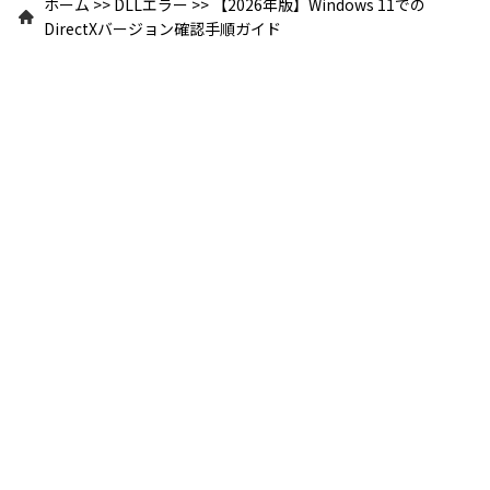
ホーム
>>
DLLエラー
>>
【2026年版】Windows 11での
DirectXバージョン確認手順ガイド