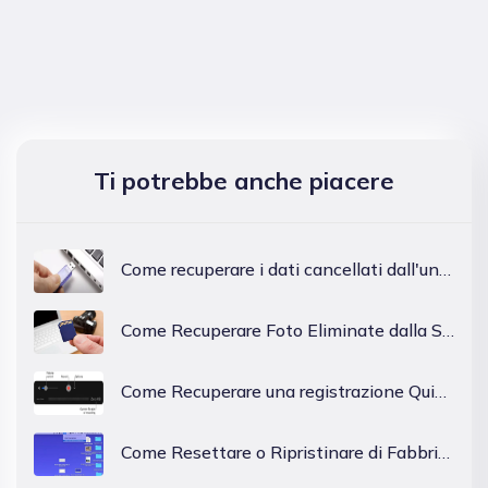
Ti potrebbe anche piacere
Come recuperare i dati cancellati dall'unità flash USB su Mac
Come Recuperare Foto Eliminate dalla Scheda SD su Mac?
Come Recuperare una registrazione QuickTime non Salvata o Cancellata su Mac?
Come Resettare o Ripristinare di Fabbrica il MacBook Air？