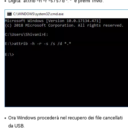
Digita: "attrib -h -r -s / s / d *. *" e premi 'Invio'.
Ora Windows procederà nel recupero dei file cancellati
da USB.