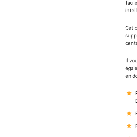
facil
intel
Cet 
suppr
cent
Il vo
égale
en do