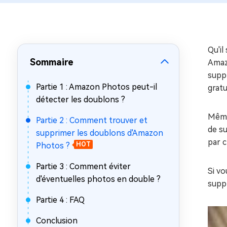
sur Windows
en quelq
4DDiG Email Repair
Mac Bo
Réparer les fichiers PST/OST
Réparer 
corrompus
gratuite
Qu'il
Sommaire
Amaz
suppr
Partie 1 : Amazon Photos peut-il
grat
détecter les doublons ?
Même
Partie 2 : Comment trouver et
de s
supprimer les doublons d'Amazon
par 
Photos ?
HOT
Partie 3 : Comment éviter
Si vo
d'éventuelles photos en double ?
suppr
Partie 4 : FAQ
Conclusion