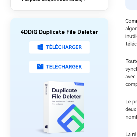
macOS
Mac et Windows [Guide pour
débutants]
Comm
algor
4DDiG Duplicate File Deleter
inut
télé
TÉLÉCHARGER
Tout
TÉLÉCHARGER
synch
avec 
compt
Le pr
deux 
nomb
La r