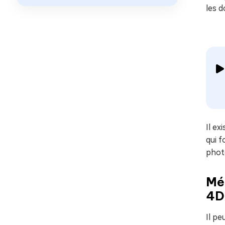
les d
Il ex
qui 
phot
Mét
4DD
Il pe