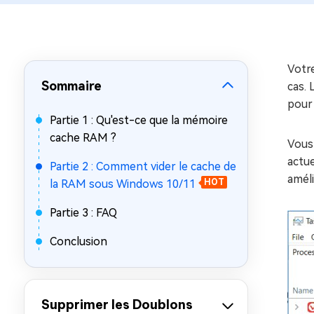
sur Windows
en quelq
4DDiG Email Repair
Mac Bo
Réparer les fichiers PST/OST
Réparer 
corrompus
gratuite
Votre
Sommaire
cas.
pour 
Partie 1 : Qu'est-ce que la mémoire
cache RAM ?
Vous 
actue
Partie 2 : Comment vider le cache de
amél
la RAM sous Windows 10/11
HOT
Partie 3 : FAQ
Conclusion
Supprimer les Doublons