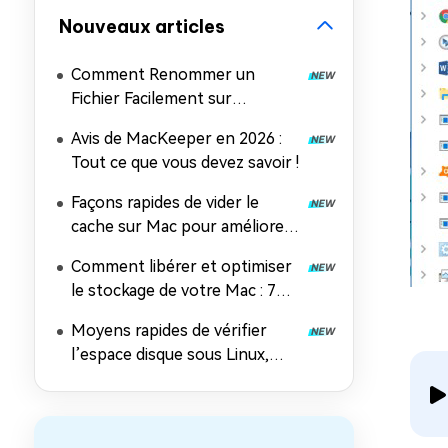
Nouveaux articles
Comment Renommer un
Fichier Facilement sur
Différents Appareils
Avis de MacKeeper en 2026 :
Tout ce que vous devez savoir !
Façons rapides de vider le
cache sur Mac pour améliorer
les performances (Mise à jour
Comment libérer et optimiser
2026)
le stockage de votre Mac : 7
conseils éprouvés pour
Moyens rapides de vérifier
améliorer les performances de
l’espace disque sous Linux,
macOS
Mac et Windows [Guide pour
débutants]