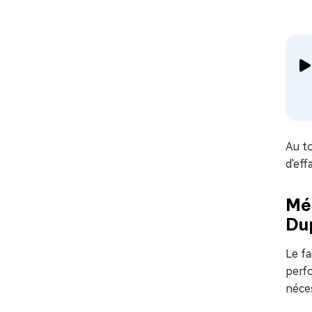
Au to
d'eff
Mét
Dup
Le fa
perfo
néces