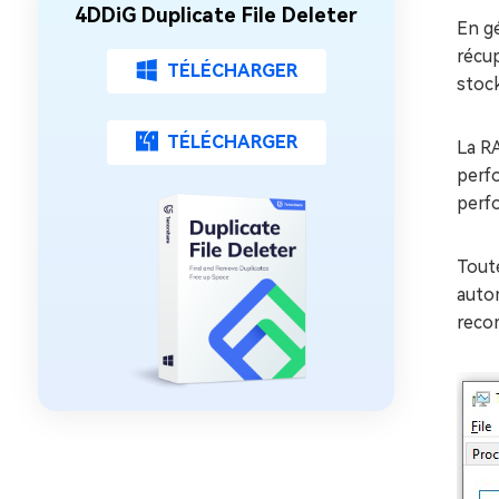
4DDiG Duplicate File Deleter
En gé
récup
TÉLÉCHARGER
stock
TÉLÉCHARGER
La RA
perf
perfo
Tout
auto
reco