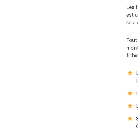
Les 
est u
seul c
Tout 
mont
fichi