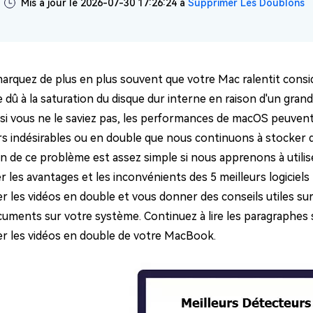
Mis à jour le 2026-07-30 17:26:24 à
Supprimer Les Doublons
ues minutes
ot Genius
les problèmes Mac
ment
arquez de plus en plus souvent que votre Mac ralentit cons
 dû à la saturation du disque dur interne en raison d'un gran
, si vous ne le saviez pas, les performances de macOS peuven
ers indésirables ou en double que nous continuons à stocke
n de ce problème est assez simple si nous apprenons à utiliser
 les avantages et les inconvénients des 5 meilleurs logiciels
r les vidéos en double et vous donner des conseils utiles sur
cuments sur votre système. Continuez à lire les paragraphe
r les vidéos en double de votre MacBook.