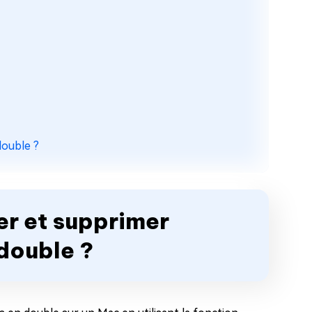
double ?
er et supprimer
double ?