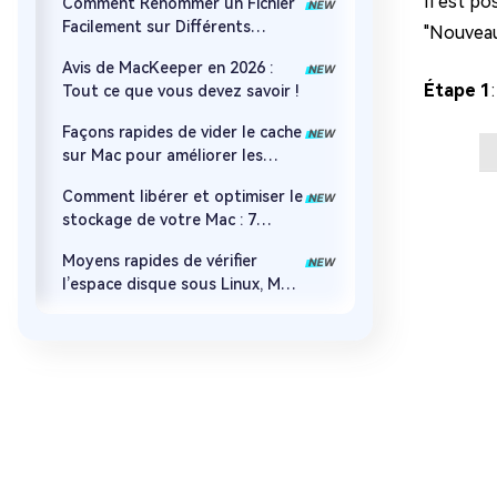
Il est p
Comment Renommer un Fichier
Facilement sur Différents
"Nouveau
Appareils
Avis de MacKeeper en 2026 :
Étape 1
Tout ce que vous devez savoir !
Façons rapides de vider le cache
sur Mac pour améliorer les
performances (Mise à jour 2026)
Comment libérer et optimiser le
stockage de votre Mac : 7
conseils éprouvés pour
Moyens rapides de vérifier
améliorer les performances de
l’espace disque sous Linux, Mac
macOS
et Windows [Guide pour
débutants]