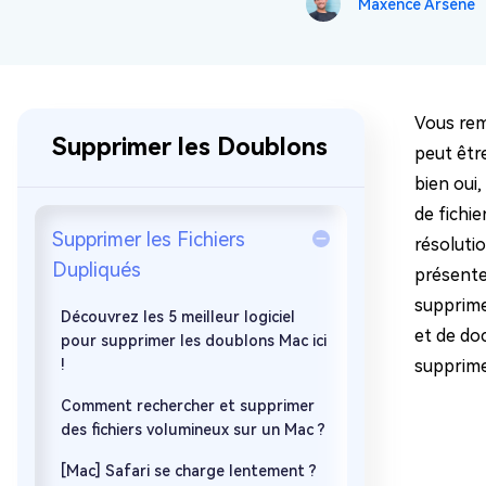
Maxence Arsène
sur Windows
en quelq
4DDiG Email Repair
Mac Bo
Réparer les fichiers PST/OST
Réparer 
corrompus
gratuite
Vous rem
Supprimer les Doublons
peut être
bien oui
de fichi
Supprimer les Fichiers
résolutio
Dupliqués
présenter
supprime
Découvrez les 5 meilleur logiciel
et de do
pour supprimer les doublons Mac ici
!
supprime
Comment rechercher et supprimer
des fichiers volumineux sur un Mac ?
[Mac] Safari se charge lentement ?