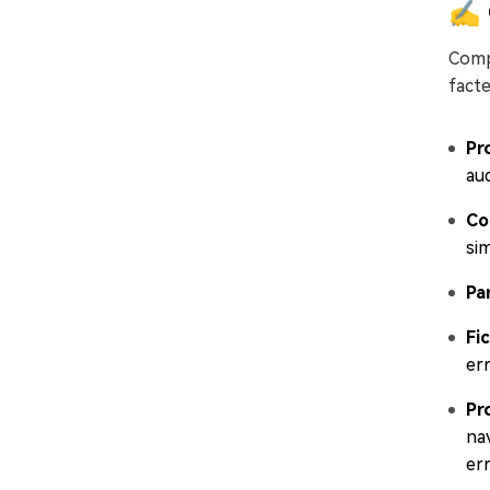
✍ Q
Compr
facte
Pr
aud
Con
si
Pa
Fi
err
Pr
nav
er