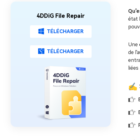
Qu'e
4DDiG File Repair
état 
pouva
TÉLÉCHARGER
Une
TÉLÉCHARGER
de l'
entra
liées 
✍ 