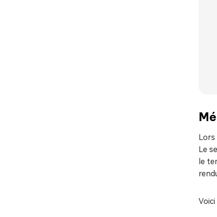
Mé
Lors 
Le se
le te
rendu
Voic