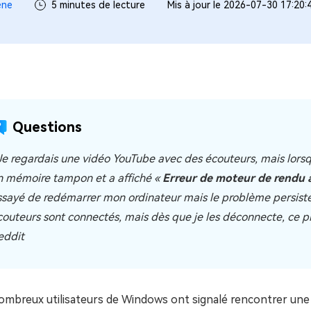
ues minutes
ène
5 minutes de lecture
Mis à jour le 2026-07-30 17:20:
ot Genius
les problèmes Mac
ment
Questions
 Je regardais une vidéo YouTube avec des écouteurs, mais lors
n mémoire tampon et a affiché «
Erreur de moteur de rendu a
ssayé de redémarrer mon ordinateur mais le problème persiste
couteurs sont connectés, mais dès que je les déconnecte, ce pro
eddit
ombreux utilisateurs de Windows ont signalé rencontrer un