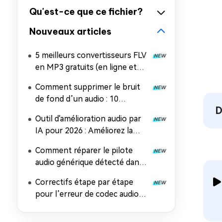
Qu'est-ce que ce fichier?
Nouveaux articles
5 meilleurs convertisseurs FLV
en MP3 gratuits (en ligne et
gratuits) | Convertissez
Comment supprimer le bruit
rapidement vos vidéos Flash
de fond d’un audio : 10
D
méthodes gratuites et
Outil d'amélioration audio par
professionnelles
IA pour 2026 : Améliorez la
Qualité Sonore sur PC, Mobile
Comment réparer le pilote
et en Ligne
audio générique détecté dans
Windows 10/11
Correctifs étape par étape
pour l’erreur de codec audio
non pris en charge