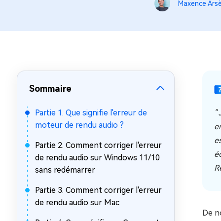
sur Windows
en quelq
Maxence Ars
4DDiG Email Repair
Mac Bo
Réparer les fichiers PST/OST
Réparer 
corrompus
gratuite
Sommaire
Partie 1. Que signifie l'erreur de
"
moteur de rendu audio ?
e
e
Partie 2. Comment corriger l'erreur
é
de rendu audio sur Windows 11/10
R
sans redémarrer
Partie 3. Comment corriger l'erreur
de rendu audio sur Mac
De n