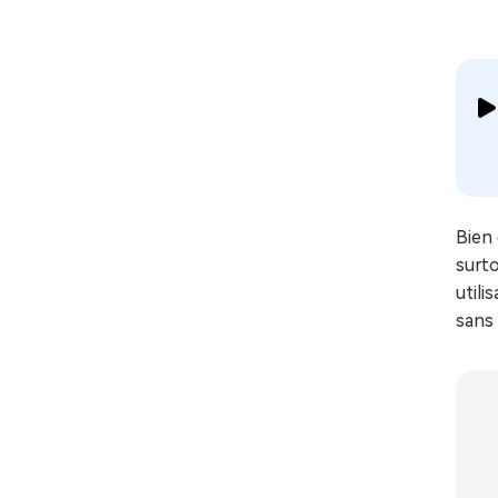
Bien 
surt
utili
sans 