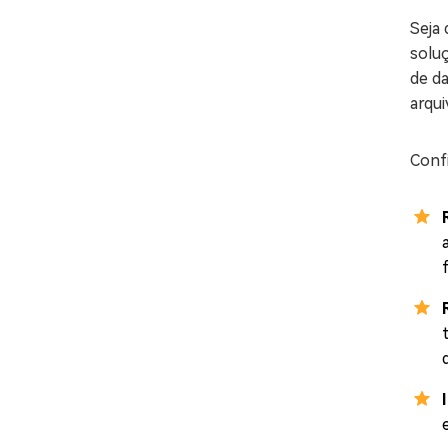
Seja 
solu
de d
arqui
Confi