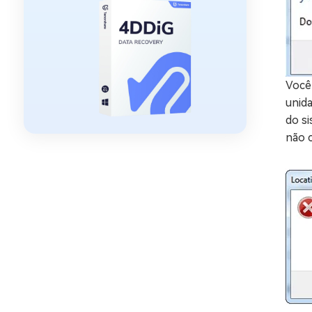
Você 
unida
do si
não 