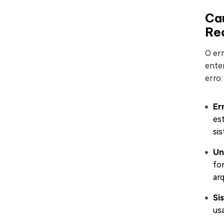
Ca
Re
O er
enten
erro:
Er
es
sis
Un
fo
ar
Si
us