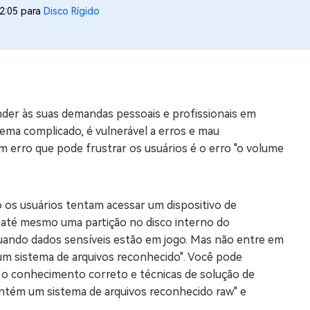
2:05 para
Disco Rígido
os e limpar arquivos inúteis no Mac
us
indows em Minutos
der às suas demandas pessoais e profissionais em
rátis
ma complicado, é vulnerável a erros e mau
tis
 erro que pode frustrar os usuários é o erro "o volume
 Checker
ão do Windows 11 Grátis
s usuários tentam acessar um dispositivo de
até mesmo uma partição no disco interno do
uando dados sensíveis estão em jogo. Mas não entre em
um sistema de arquivos reconhecido". Você pode
 o conhecimento correto e técnicas de solução de
ontém um sistema de arquivos reconhecido raw" e