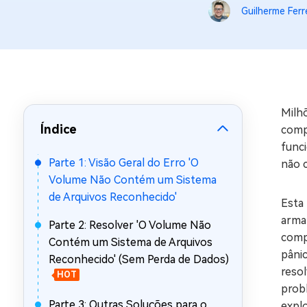
Guilherme Ferr
Recuperar Dados de WhatsApp no iPho
Milh
Índice
comp
func
Parte 1: Visão Geral do Erro 'O
não 
Volume Não Contém um Sistema
de Arquivos Reconhecido'
Esta
arma
Parte 2: Resolver 'O Volume Não
comp
Contém um Sistema de Arquivos
pâni
Reconhecido' (Sem Perda de Dados)
reso
HOT
probl
Parte 3: Outras Soluções para o
explo