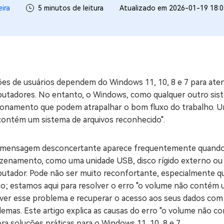
eira
5 minutos de leitura
Atualizado em 2026-01-19 18:0
ne/Android
Excluir arquivos duplicad
Mais Ferramentas
Windows Boot Geni
Corrigir Problemas de W
ões de usuários dependem do Windows 11, 10, 8 e 7 para aten
Mac Boot Genius
G
utadores. No entanto, o Windows, como qualquer outro siste
Corrigir Erros de Mac Grá
ionamento que podem atrapalhar o bom fluxo do trabalho. Um
contém um sistema de arquivos reconhecido".
Windows 11 Upgrade
Verificador de Atualizaç
 mensagem desconcertante aparece frequentemente quando o
zenamento, como uma unidade USB, disco rígido externo ou 
utador. Pode não ser muito reconfortante, especialmente q
co; estamos aqui para resolver o erro "o volume não contém 
lver esse problema e recuperar o acesso aos seus dados com
emas. Este artigo explica as causas do erro "o volume não c
ra soluções práticas para o Windows 11, 10, 8 e 7.