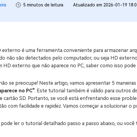
eira
5 minutos de leitura
Atualizado em 2026-01-19 18:0
ne/Android
Excluir arquivos duplicad
Mais Ferramentas
Windows Boot Geni
Corrigir Problemas de W
 externo é uma ferramenta conveniente para armazenar arqu
Mac Boot Genius
G
do não são detectados pelo computador, ou seja HD externo 
Corrigir Erros de Mac Grá
m HD externo que não aparece no PC, saber como isso pode i
Windows 11 Upgrade
Verificador de Atualizaç
não se preocupe! Neste artigo, vamos apresentar 5 maneiras
aparece no PC"
. Este tutorial também é válido para outros
e cartão SD. Portanto, se você está enfrentando esse probl
tão com facilidade e rapidez. Vamos começar a solucionar o 
pode ler o tutorial detalhado passo a passo abaixo, ou você