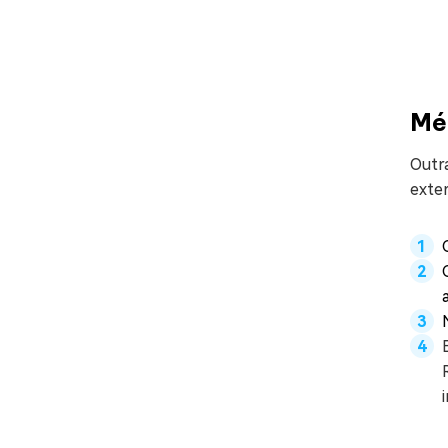
Mét
Outr
exte