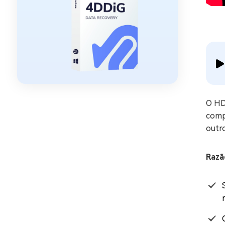
O HD
comp
outro
Razã