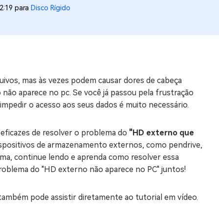
2:19 para
Disco Rígido
os e limpar arquivos inúteis no Mac
us
indows em Minutos
ivos, mas às vezes podem causar dores de cabeça
rátis
não aparece no pc. Se você já passou pela frustração
tis
mpedir o acesso aos seus dados é muito necessário.
 Checker
ão do Windows 11 Grátis
 eficazes de resolver o problema do
"HD externo que
 dispositivos de armazenamento externos, como pendrive,
ema, continue lendo e aprenda como resolver essa
problema do "HD externo não aparece no PC" juntos!
 também pode assistir diretamente ao tutorial em vídeo.