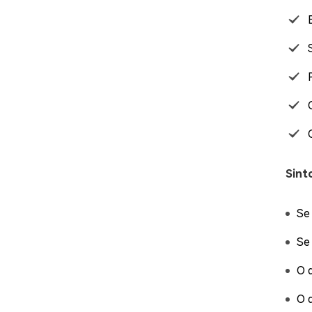
Sint
Se
Se
O 
O 