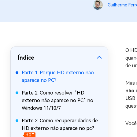
Guilherme Ferr
Recuperar Dados de WhatsApp no iPho
O HD
Índice
quan
de u
Parte 1: Porque HD externo não
aparece no PC?
Mas 
não 
Parte 2: Como resolver “HD
USB 
externo não aparece no PC” no
ques
Windows 11/10/7
Parte 3: Como recuperar dados de
Você 
HD externo não aparece no pc?
HOT