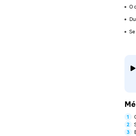
O 
Du
Se
Mét