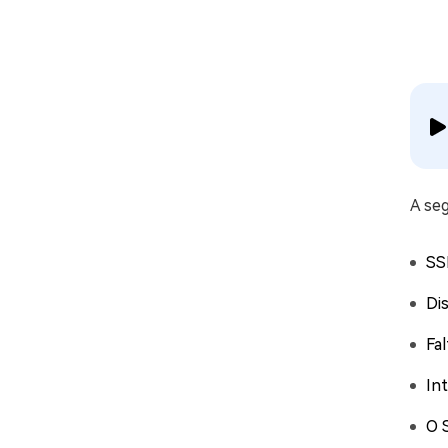
A seg
SSD
Dis
Fal
In
O 