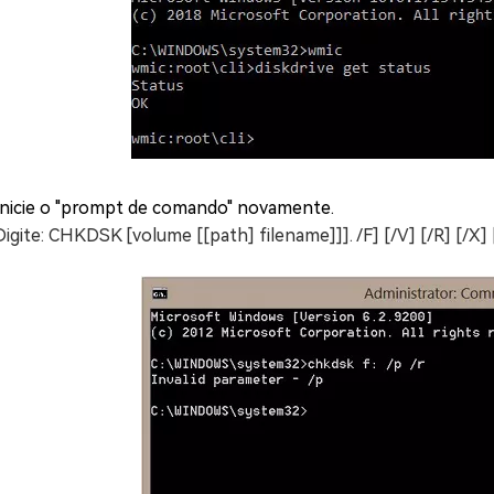
Inicie o "prompt de comando" novamente.
Digite: CHKDSK [volume [[path] filename]]]. /F] [/V] [/R] [/X] 