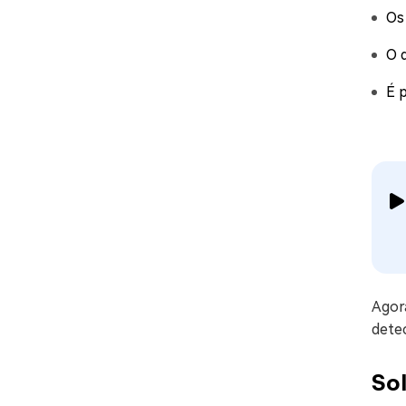
Os
O d
É 
Agor
dete
So