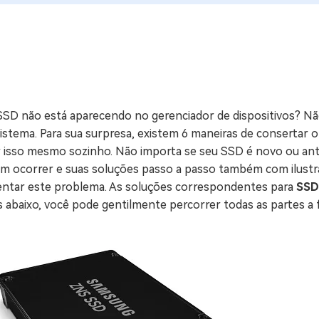
ne/Android
Excluir arquivos duplicad
Mais Ferramentas
Windows Boot Geni
Corrigir Problemas de W
SSD não está aparecendo no gerenciador de dispositivos? Nã
Mac Boot Genius
G
sistema. Para sua surpresa, existem 6 maneiras de conserta
Corrigir Erros de Mac Grá
r isso mesmo sozinho. Não importa se seu SSD é novo ou ant
m ocorrer e suas soluções passo a passo também com ilustraç
Windows 11 Upgrade
entar este problema. As soluções correspondentes para
SSD
Verificador de Atualizaç
 abaixo, você pode gentilmente percorrer todas as partes a fi