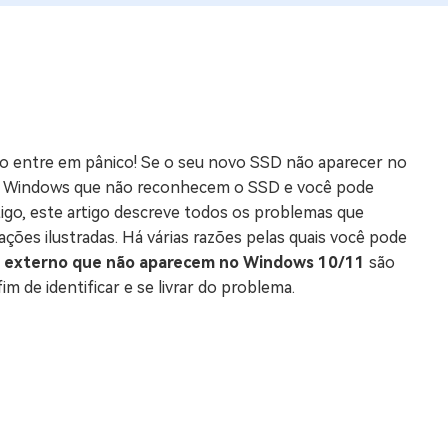
os e limpar arquivos inúteis no Mac
us
indows em Minutos
o entre em pânico! Se o seu novo SSD não aparecer no
rátis
r o Windows que não reconhecem o SSD e você pode
tis
igo, este artigo descreve todos os problemas que
ões ilustradas. Há várias razões pelas quais você pode
 Checker
 externo que não aparecem no Windows 10/11
são
ão do Windows 11 Grátis
m de identificar e se livrar do problema.