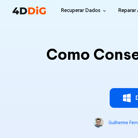
Recuperar Dados
Reparar 
Windows/Mac
Desktop
File R
Windows Data Recovery
Como Conse
Recuperar Arquivos Apagados de Win
Reparar
Mac Data Recovery
Email 
Recuperar Arquivos Apagados de Mac
Reparar
DLL Fi
iOS/Android
Corrigi
iPhone Data Recovery
Recuperar Dados Perdidos de iPhone/i
Online
Android Recovery
Online
Guilherme Ferr
Recuperar Arquivos no Android Sem Ro
Recuper
WhatsApp Recovery