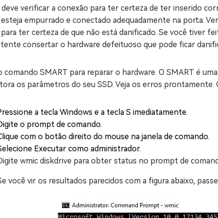
deve verificar a conexão para ter certeza de ter inserido c
 esteja empurrado e conectado adequadamente na porta. Ver
para ter certeza de que não está danificado. Se você tiver f
tente consertar o hardware defeituoso que pode ficar danifi
o comando SMART para reparar o hardware. O SMART é uma 
tora os parâmetros do seu SSD. Veja os erros prontamente. O
Pressione a tecla Windows e a tecla S imediatamente.
Digite o prompt de comando.
Clique com o botão direito do mouse na janela de comando.
Selecione Executar como administrador.
Digite wmic diskdrive para obter status no prompt de comand
Se você vir os resultados parecidos com a figura abaixo, pass