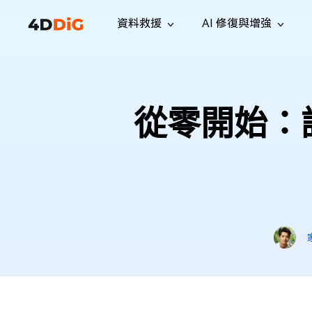
資料救援
AI 修復與增強
Windows 管理工具
支援
電腦清理工具
解決方案
iPh
Windows 資料救援
救援遺失
從 Windows 系統中恢復已刪除的檔
支援中心
用戶指
Partition Manager
Duplicat
從零開始：
案
Wha
指南·常見問答·聯絡我們
用戶指南
Windows 磁碟管理工具
查找並移
恢復 W
專業版
免費版
訂閱更新
相關資
Disk Copy
Tenorsh
最新更新
所有技巧
複製磁碟或分割區
徹底清理並
升級
Mac 資料救援
聯絡我們
全新
4DDiG File Repair
Windows Backup
從 macOS 系統中恢復已刪除的檔案
AI 驅動的檔案修復與增強 >>
備份電腦資料，守護檔案安全
專業版
免費版
系統修復
Windows Boot Genius
幾分鐘內修復 Windows 問題
Mac Boot Genius
免費修復 Mac 問題