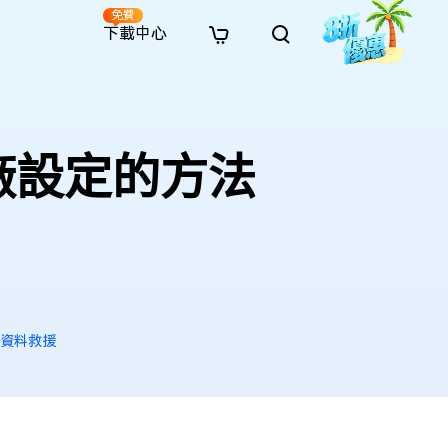
免費
下載中心
全新
解決方案
免費線上修復
解決方案
AI 圖像風格轉換
· 繞過 Win 11 升級限制
· SD 記憶卡救援
· 硬碟資料救援
· 查找重複檔案（Win）
線上影片修復
· AI 3D 可動公仔提示詞
廠設定的方法
· 硬碟對拷
· USB 隨身碟救援
· 資源回收桶救援
· 優化 Mac 速度
線上照片修復
· 電影感 AI 影像提示詞
· 擴充 C 槽
· 資料救援
· Office 檔案救援
· 釋放磁碟空間
線上檔案修復
· 動漫轉真實風格提示詞
· 將 MBR 轉換為 GPT
· 照片恢復
· 影片恢復
· 清理 Mac 儲存空間
線上音訊修復
· AI 動漫風格人像提示詞
· AI 樂高積木風格提示詞
s 資料救援