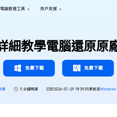
電腦管理工具
用戶支援
功能
社群媒體
修復工具
iOS 26
one 資料救援
Android 資料救援
的 iPhone/iPad 資料
救回 Android 資料
AI
南
影片修
照片修
檔案修
e File Deleter
Dll Fixer
詳細教學電腦還原原
tsApp 資料恢復
LINE 資料恢復
中心
除重複檔案
修復 Windows 中的所有 DLL 錯誤
復
復
復
hatsApp 資料
無需備份復原 LINE 聊天記錄
全新
訊
are Cleamio
Email Repair
音訊修
影片增
照片增
AI
AI
與解決方案
優化您的 Mac
修復損毀的 PST/OST 檔案
復
強
強
免費下載
免費下載
家豪
5 分鐘閱讀
已於2026-07-29 18:35:05更新至
Window