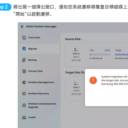
將出現一個彈出窗口，通知您系統遷移將覆蓋目標磁碟上
“開始”以啟動遷移。