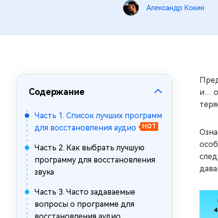
за минуты
Александр Кокин
Mac Boot Genius
Устранение проблем с Mac за
минуты
Пред
Содержание
и… о
теря
Часть 1. Список лучших программ
для восстановления аудио
HOT
Озна
особ
Часть 2. Как выбрать лучшую
след
программу для восстановления
дава
звука
Часть 3. Часто задаваемые
вопросы о программе для
восстановления аудио