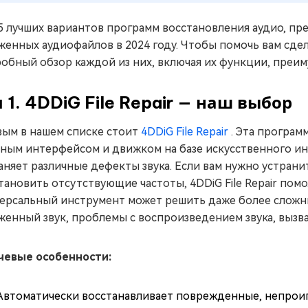
5 лучших вариантов программ восстановления аудио, п
женных аудиофайлов в 2024 году. Чтобы помочь вам сде
обный обзор каждой из них, включая их функции, преим
п 1. 4DDiG File Repair — наш выбор
ым в нашем списке стоит
4DDiG File Repair
. Эта програм
ным интерфейсом и движком на базе искусственного ин
аняет различные дефекты звука. Если вам нужно устран
тановить отсутствующие частоты, 4DDiG File Repair помож
ерсальный инструмент может решить даже более сложны
женный звук, проблемы с воспроизведением звука, вызв
чевые особенности:
Автоматически восстанавливает поврежденные, непрои