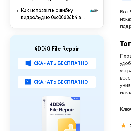
перезагрузите компьютер?
Как исправить ошибку
Вот 
видео/аудио 0xc00d36b4 в
иска
Windows 10/11
подр
То
4DDiG File Repair
Перв
СКАЧАТЬ БЕСПЛАТНО
удоб
устр
восс
СКАЧАТЬ БЕСПЛАТНО
унив
иска
Клю