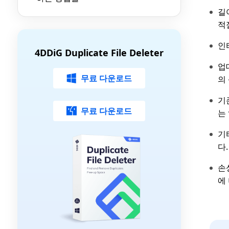
길
적
인
4DDiG Duplicate File Deleter
업
무료 다운로드
의
기
무료 다운로드
는
기
다.
손
에