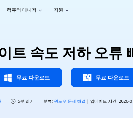
컴퓨터 매니저
지원
능
소셜 미디어
복구 도구
온라
iOS26
one 데이터 복구
Android 데이터 복구
iPhone/iPad 데이터 복구
손실된 Android 데이터 복구
AI
가이드
동영상
사진 복
문서 복
e File Deleter
Dll Fixer
데이트 속도 저하 오류
tsApp 데이터 복구
LINE 데이터 복구
이드 센터
복구
구
구
검색 및 삭제
Windows DLL 오류 수정
sApp 메시지 복구
백업 없이 LINE 채팅 복구
브랜드 리뉴얼
법 가이드
are Cleamio
Email Repair
영상 화
사진 화
오디오
& 해결 방법
화 및 정밀 클린
손상된 PST/OST 파일 복구
질 높이
질 높이
AI
AI
복구
기
기
무료 다운로드
무료 다운로드
하
5분 읽기
분류:
윈도우 문제 해결
| 업데이트 시간: 2026-07-