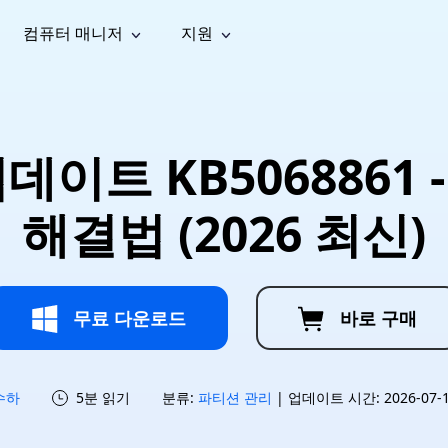
컴퓨터 매니저
지원
능
소셜 미디어
복구 도구
온라
iOS26
one 데이터 복구
Android 데이터 복구
iPhone/iPad 데이터 복구
손실된 Android 데이터 복구
AI
가이드
동영상
사진 복
문서 복
e File Deleter
Dll Fixer
이트 KB5068861 -
tsApp 데이터 복구
LINE 데이터 복구
이드 센터
복구
구
구
검색 및 삭제
Windows DLL 오류 수정
sApp 메시지 복구
백업 없이 LINE 채팅 복구
브랜드 리뉴얼
법 가이드
are Cleamio
Email Repair
영상 화
사진 화
해결법 (2026 최신)
오디오
& 해결 방법
화 및 정밀 클린
손상된 PST/OST 파일 복구
질 높이
질 높이
AI
AI
복구
기
기
무료 다운로드
바로 구매
수하
5분 읽기
분류:
파티션 관리
| 업데이트 시간: 2026-07-15