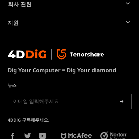
꿀팁 모음
회사 관련
파티션 관리 도구
SD 카드 복구
회사소개
중복 파일 찾기 및 제거
지원
맥 복구 솔루션
비즈니스 문의
손상된 파일 복원
지원센터
윈도우 복구 솔루션
개인정보처리방침
DLL 오류 수정
문의
중복 파일 제거
이용약권
다운로드 센터
USB 복구
Dig Your Computer = Dig Your diamond
쿠키정책(업데이트됨)
스토어
뉴스
제품 가이드
4DDiG 구독해주세요.