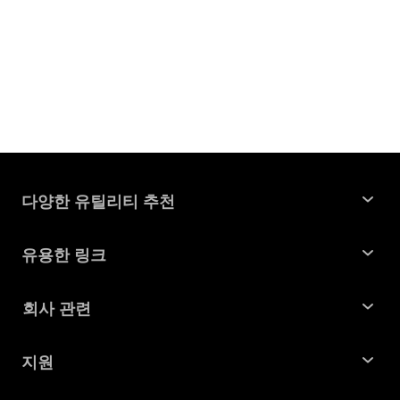
다양한 유틸리티 추천
윈도우 데이터 복구
유용한 링크
맥 데이터 복구
꿀팁 모음
회사 관련
파티션 관리 도구
SD 카드 복구
회사소개
중복 파일 찾기 및 제거
지원
맥 복구 솔루션
비즈니스 문의
손상된 파일 복원