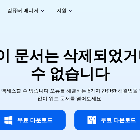
컴퓨터 매니저
지원
능
소셜 미디어
복구 도구
온라
iOS26
one 데이터 복구
Android 데이터 복구
iPhone/iPad 데이터 복구
손실된 Android 데이터 복구
AI
가이드
동영상
사진 복
문서 복
e File Deleter
Dll Fixer
 이 문서는 삭제되었
tsApp 데이터 복구
LINE 데이터 복구
이드 센터
복구
구
구
검색 및 삭제
Windows DLL 오류 수정
sApp 메시지 복구
백업 없이 LINE 채팅 복구
브랜드 리뉴얼
법 가이드
are Cleamio
Email Repair
영상 화
사진 화
수 없습니다
오디오
& 해결 방법
화 및 정밀 클린
손상된 PST/OST 파일 복구
질 높이
질 높이
AI
AI
복구
기
기
를 액세스할 수 없습니다 오류를 해결하는 6가지 간단한 해결법
없이 워드 문서를 열어보세요.
무료 다운로드
무료 다운로드