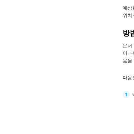
예상
위치
방법
문서
어나
음을
다음