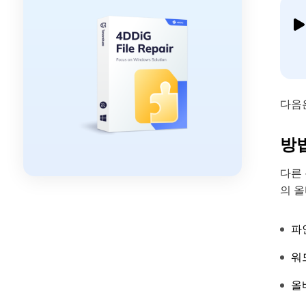
다음은
방법
다른
의 
파
워
올