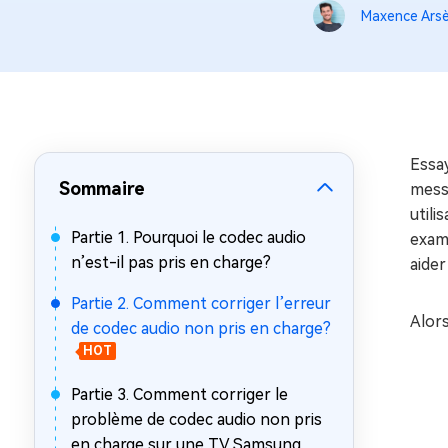
sur Windows
en quelq
Maxence Ars
4DDiG Email Repair
Mac Bo
Réparer les fichiers PST/OST
Réparer 
corrompus
gratuite
Essay
Sommaire
messa
utili
Partie 1. Pourquoi le codec audio
exami
n’est-il pas pris en charge?
aider
Partie 2. Comment corriger l’erreur
Alor
de codec audio non pris en charge?
HOT
Partie 3. Comment corriger le
problème de codec audio non pris
en charge sur une TV Samsung