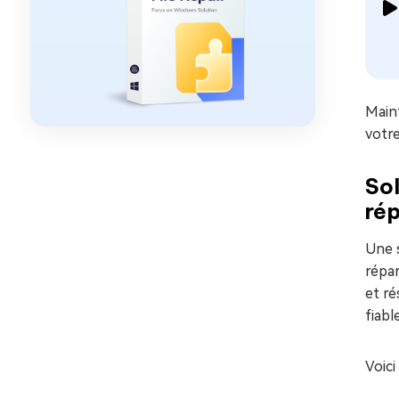
Maint
votre
Sol
rép
Une s
répa
et ré
fiabl
Voici