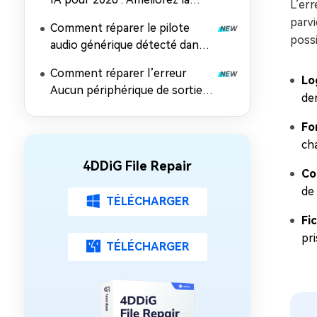
L’err
Qualité Sonore sur PC, Mobile
parvi
Comment réparer le pilote
et en Ligne
possi
audio générique détecté dans
Windows 10/11
Comment réparer l’erreur
Lo
Aucun périphérique de sortie
de
audio n’est installé ? Solution à
100% !
Fo
cha
4DDiG File Repair
Co
de 
TÉLÉCHARGER
Fi
pri
TÉLÉCHARGER