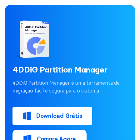
4DDiG Partition Manager
4DDiG Partition Manager é uma ferramenta de
migração fácil e segura para o sistema
Download Grátis
Compre Agora