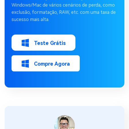
Windows/Mac de vários cenários de perda, como
exclusão, formatação, RAW, etc. com uma taxa de
sucesso mais alta.
Teste Grátis
Compre Agora