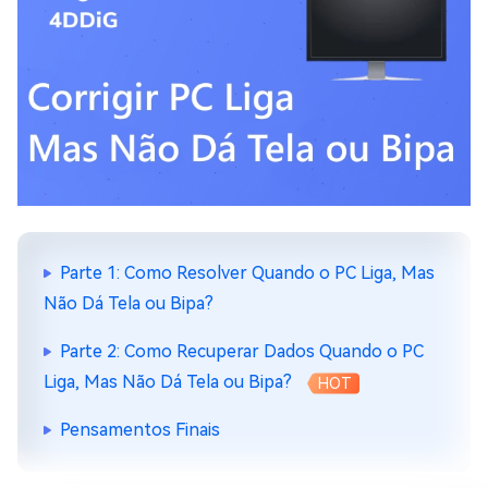
Parte 1: Como Resolver Quando o PC Liga, Mas
Não Dá Tela ou Bipa?
Parte 2: Como Recuperar Dados Quando o PC
Liga, Mas Não Dá Tela ou Bipa?
HOT
Pensamentos Finais