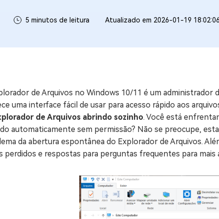
ne/Android
Excluir arquivos duplicad
5 minutos de leitura
Atualizado em 2026-01-19 18:02:0
Mais Ferramentas
Windows Boot Geni
Corrigir Problemas de W
Mac Boot Genius
G
plorador de Arquivos no Windows 10/11 é um administrador d
Corrigir Erros de Mac Grá
ce uma interface fácil de usar para acesso rápido aos arqu
xplorador de Arquivos abrindo sozinho
. Você está enfrent
Windows 11 Upgrade
ndo automaticamente sem permissão? Não se preocupe, estamo
Verificador de Atualizaç
lema da abertura espontânea do Explorador de Arquivos. Além
 perdidos e respostas para perguntas frequentes para mais a