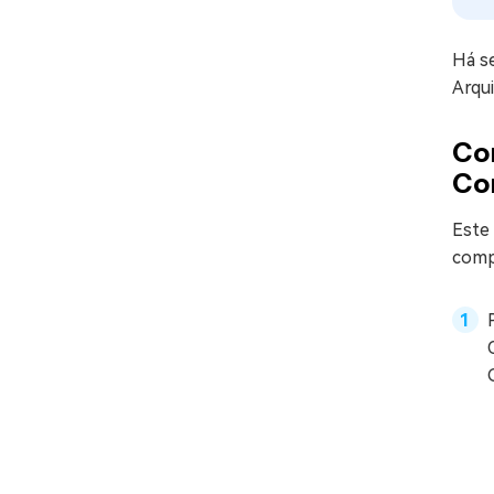
Há s
Arqui
Cor
Cor
Este
compl