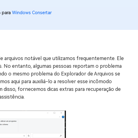
os e limpar arquivos inúteis no Mac
6 para
Windows Consertar
us
indows em Minutos
rátis
e arquivos notável que utilizamos frequentemente. Ele
tis
ivos. No entanto, algumas pessoas reportam o problema
ando o mesmo problema do Explorador de Arquivos se
 Checker
s aqui para auxiliá-lo a resolver esse incômodo
ão do Windows 11 Grátis
 disso, fornecemos dicas extras para recuperação de
ssistência.