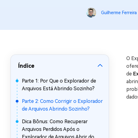
Recuperar Dados de WhatsApp no iPho
Guilherme Ferreira
O Ex
Índice
ofere
de
E
Parte 1: Por Que o Explorador de
abri
Arquivos Está Abrindo Sozinho?
prob
dados
Parte 2: Como Corrigir o Explorador
de Arquivos Abrindo Sozinho?
Dica Bônus: Como Recuperar
Arquivos Perdidos Após o
Explorador de Arquivos Abrir do