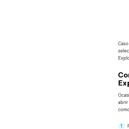
Caso 
selec
Explo
Cor
Ex
Ocas
abrir
como