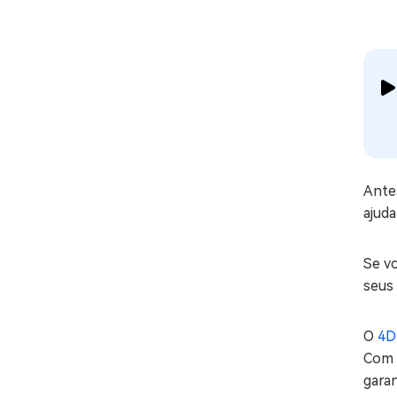
Ante
ajuda
Se v
seus
O
4D
Com o
garan