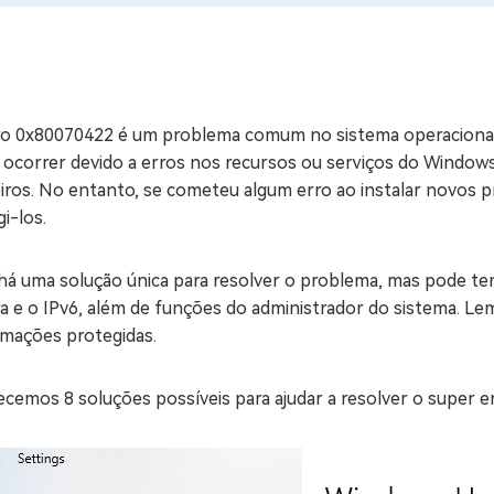
ne/Android
Excluir arquivos duplicad
Mais Ferramentas
Windows Boot Geni
ro 0x80070422 é um problema comum no sistema operaciona
Corrigir Problemas de W
ocorrer devido a erros nos recursos ou serviços do Windows,
eiros. No entanto, se cometeu algum erro ao instalar novos 
Mac Boot Genius
G
gi-los.
Corrigir Erros de Mac Grá
Windows 11 Upgrade
á uma solução única para resolver o problema, mas pode tent
Verificador de Atualizaç
ra e o IPv6, além de funções do administrador do sistema. L
rmações protegidas.
cemos 8 soluções possíveis para ajudar a resolver o super er