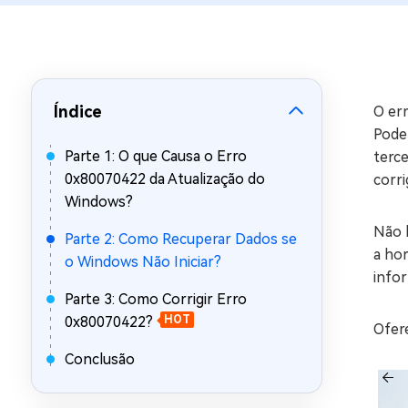
Recuperar Dados de WhatsApp no iPho
Índice
O er
Pode 
Parte 1: O que Causa o Erro
terc
0x80070422 da Atualização do
corri
Windows?
Não h
Parte 2: Como Recuperar Dados se
a ho
o Windows Não Iniciar?
info
Parte 3: Como Corrigir Erro
0x80070422?
HOT
Ofere
Conclusão