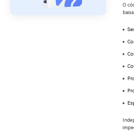
O có
baixa
Se
Con
Co
Co
Pr
Pr
Es
Inde
imped