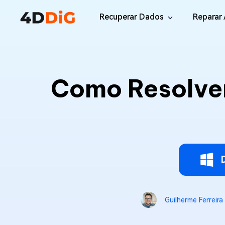
Recuperar Dados
Reparar 
Windows/Mac
Desktop
File R
Windows Data Recovery
Como Resolve
Recuperar Arquivos Apagados de Win
Reparar
Mac Data Recovery
Email 
Recuperar Arquivos Apagados de Mac
Reparar
DLL Fi
iOS/Android
Corrigi
iPhone Data Recovery
Recuperar Dados Perdidos de iPhone/i
Online
Android Recovery
Online
Guilherme Ferreira
Recuperar Arquivos no Android Sem Ro
Recuper
WhatsApp Recovery