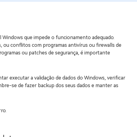
os e limpar arquivos inúteis no Mac
us
l Windows que impede o funcionamento adequado.
indows em Minutos
 ou conflitos com programas antivírus ou firewalls de
programas ou patches de segurança, é importante
rátis
tis
 Checker
ar executar a validação de dados do Windows, verificar
ão do Windows 11 Grátis
embre-se de fazer backup dos seus dados e manter as
ro.