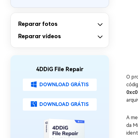
Reparar fotos
Reparar vídeos
4DDiG File Repair
O pr
DOWNLOAD GRÁTIS
códig
0xc0
arqui
DOWNLOAD GRÁTIS
A men
da M
ident