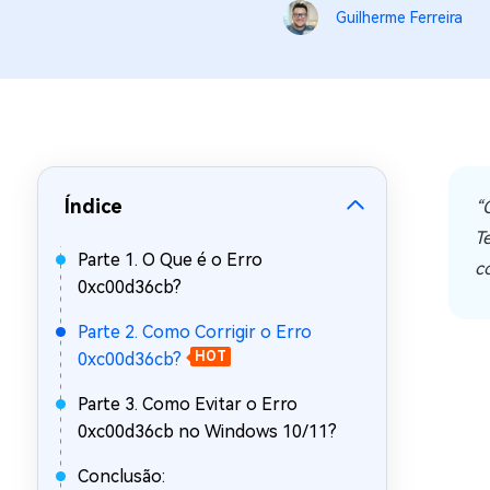
Guilherme Ferreira
Recuperar Dados de WhatsApp no iPho
Índice
“
T
Parte 1. O Que é o Erro
c
0xc00d36cb?
Parte 2. Como Corrigir o Erro
0xc00d36cb?
HOT
Parte 3. Como Evitar o Erro
0xc00d36cb no Windows 10/11?
Conclusão: