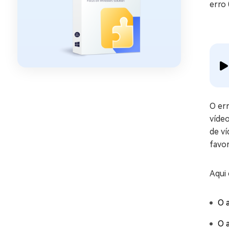
erro
O er
víde
de v
favo
Aqui 
O 
O 