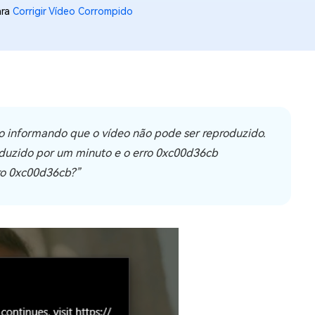
ara
Corrigir Vídeo Corrompido
os e limpar arquivos inúteis no Mac
us
indows em Minutos
rátis
 informando que o vídeo não pode ser reproduzido.
tis
roduzido por um minuto e o erro 0xc00d36cb
 Checker
ro 0xc00d36cb?”
ão do Windows 11 Grátis