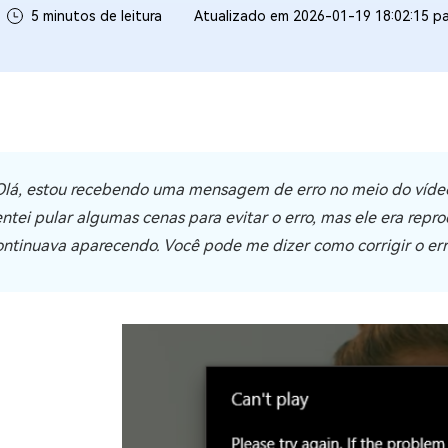
5 minutos de leitura
Atualizado em 2026-01-19 18:02:15 p
ne/Android
Excluir arquivos duplicad
Mais Ferramentas
Windows Boot Geni
Corrigir Problemas de W
Mac Boot Genius
G
Olá, estou recebendo uma mensagem de erro no meio do vídeo
Corrigir Erros de Mac Grá
entei pular algumas cenas para evitar o erro, mas ele era rep
Windows 11 Upgrade
ontinuava aparecendo. Você pode me dizer como corrigir o er
Verificador de Atualizaç