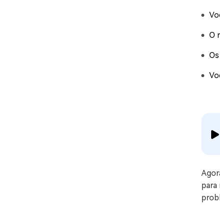
Vo
O 
Os
Vo
Agor
para
probl