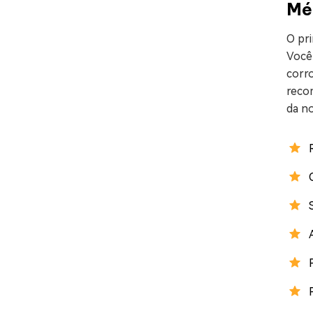
Mé
O pri
Você 
corro
reco
da no