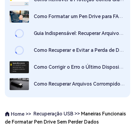
Como Corrigir um Pen Drive USB Que Não Aparece no Windows 10/11 | 2026 Mais Recente
Como Remover a Proteção Contra Gravação de um Pen Drive no Windows 11/10?
Como Formatar um Pen Drive para FAT32 no Windows 10/11?
Guia Indispensável: Recuperar Arquivos de Cartão SD Formatado | Recuperar um Cartão SD Formatado
Como Recuperar e Evitar a Perda de Dados em Pen Drives/Flash Drives
Como Corrigir o Erro o Último Dispositivo USB Conectado Teve um Mau Funcionamento no Windows 10?
Como Recuperar Arquivos Corrompidos de um USB
Recuperação USB >>
Maneiras Funcionais
Home >>