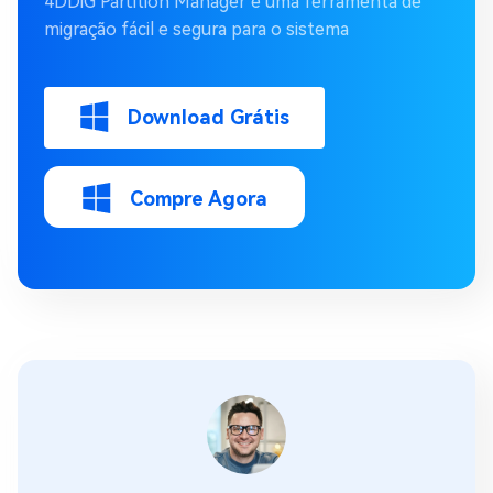
4DDiG Partition Manager é uma ferramenta de
migração fácil e segura para o sistema
Download Grátis
Compre Agora