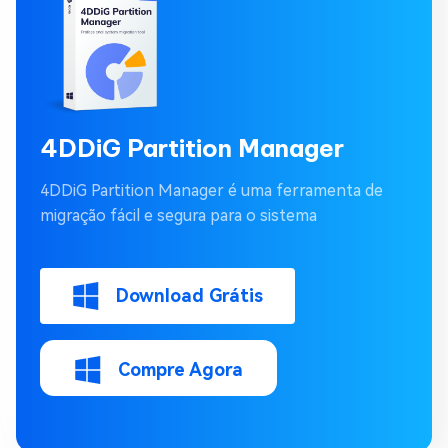
4DDiG Partition Manager
4DDiG Partition Manager é uma ferramenta de
migração fácil e segura para o sistema
Download Grátis
Compre Agora