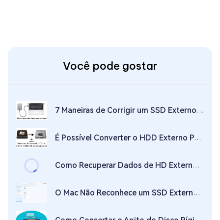
Você pode gostar
7 Maneiras de Corrigir um SSD Externo Que Não É Exibido no Mac
É Possível Converter o HDD Externo Para APFS Sem Apagar seus Dados? - Sim, É!
Como Recuperar Dados de HD Externo – Guia Completo para Restaurar Seus Arquivos
O Mac Não Reconhece um SSD Externo, Eis o Porquê e o Que Fazer a Respeito!