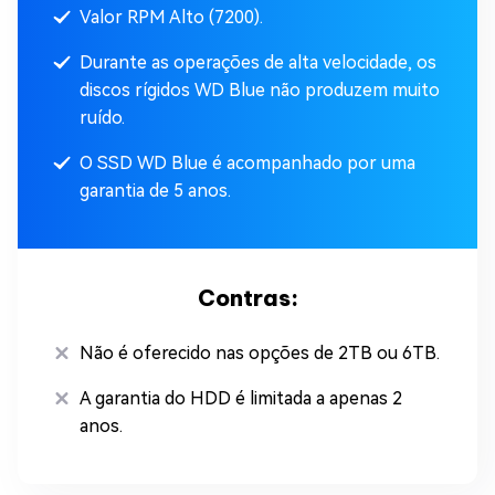
Valor RPM Alto (7200).
Durante as operações de alta velocidade, os
discos rígidos WD Blue não produzem muito
ruído.
O SSD WD Blue é acompanhado por uma
garantia de 5 anos.
Contras:
Não é oferecido nas opções de 2TB ou 6TB.
A garantia do HDD é limitada a apenas 2
anos.