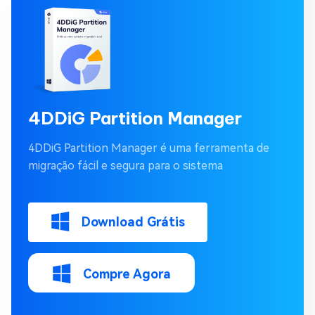
4DDiG Partition Manager
4DDiG Partition Manager é uma ferramenta de
migração fácil e segura para o sistema
Download Grátis
Compre Agora