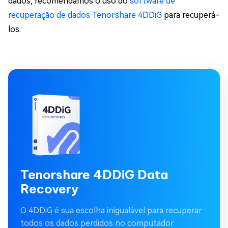
dados, recomendamos o uso do
software de
recuperação de dados Tenorshare 4DDiG
para recuperá-
los.
Tenorshare 4DDiG Data
Recovery
O 4DDiG é sua escolha inigualável para recuperar
todos os dados perdidos no computador