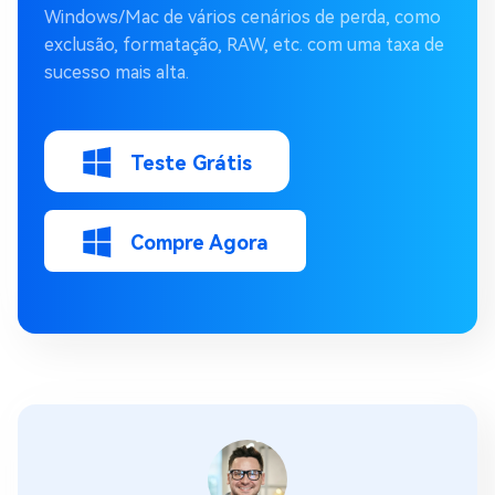
Windows/Mac de vários cenários de perda, como
exclusão, formatação, RAW, etc. com uma taxa de
sucesso mais alta.
Teste Grátis
Compre Agora