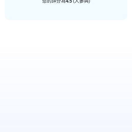
您的評分為
4.5
(
人參與)