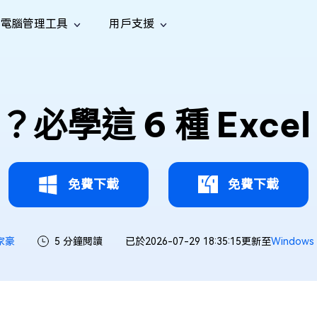
電腦管理工具
用戶支援
功能
社群媒體
修復工具
iOS 26
one 資料救援
Android 資料救援
的 iPhone/iPad 資料
救回 Android 資料
AI
南
影片修
照片修
檔案修
e File Deleter
Dll Fixer
必學這 6 種 Exce
tsApp 資料恢復
LINE 資料恢復
中心
除重複檔案
修復 Windows 中的所有 DLL 錯誤
復
復
復
hatsApp 資料
無需備份復原 LINE 聊天記錄
全新
訊
are Cleamio
Email Repair
音訊修
影片增
照片增
AI
AI
與解決方案
優化您的 Mac
修復損毀的 PST/OST 檔案
復
強
強
免費下載
免費下載
家豪
5 分鐘閱讀
已於2026-07-29 18:35:15更新至
Window