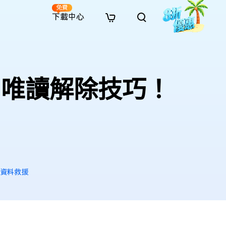
免費
下載中心
全新
解決方案
免費線上修復
解決方案
AI 圖像風格轉換
· 繞過 Win 11 升級限制
· SD 記憶卡救援
· 硬碟資料救援
· 查找重複檔案（Win）
線上影片修復
· AI 3D 可動公仔提示詞
l 唯讀解除技巧！
· 硬碟對拷
· USB 隨身碟救援
· 資源回收桶救援
· 優化 Mac 速度
線上照片修復
· 電影感 AI 影像提示詞
· 擴充 C 槽
· 資料救援
· Office 檔案救援
· 釋放磁碟空間
線上檔案修復
· 動漫轉真實風格提示詞
· 將 MBR 轉換為 GPT
· 照片恢復
· 影片恢復
· 清理 Mac 儲存空間
線上音訊修復
· AI 動漫風格人像提示詞
· AI 樂高積木風格提示詞
s 資料救援