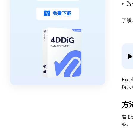
臨
免費下載
了解
Ex
解六
方法
當 
案。