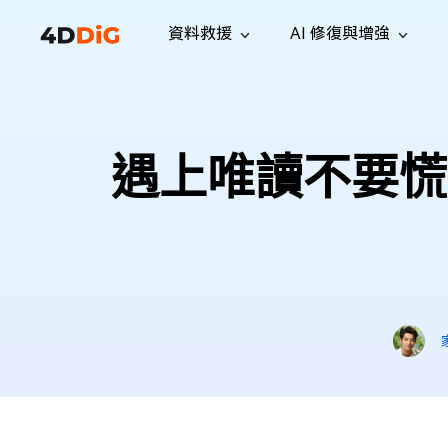
資料救援
AI 修復與增強
Windows 管理工具
支援
電腦清理工具
解決方案
iPh
Windows 資料救援
救援遺失
從 Windows 系統中恢復已刪除的檔
支援中心
用戶指
Partition Manager
Duplicat
遇上唯讀不要慌？
案
Wha
指南·常見問答·聯絡我們
用戶指南
Windows 磁碟管理工具
查找並移
恢復 W
專業版
免費版
訂閱更新
相關資
Disk Copy
Tenorsh
最新更新
所有技巧
複製磁碟或分割區
徹底清理並
升級
Mac 資料救援
聯絡我們
全新
4DDiG File Repair
Windows Backup
從 macOS 系統中恢復已刪除的檔案
AI 驅動的檔案修復與增強 >>
備份電腦資料，守護檔案安全
專業版
免費版
系統修復
Windows Boot Genius
幾分鐘內修復 Windows 問題
Mac Boot Genius
免費修復 Mac 問題