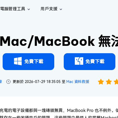
電腦管理工具
用戶支援
功能
社群媒體
修復工具
iOS 26
one 資料救援
Android 資料救援
的 iPhone/iPad 資料
救回 Android 資料
 Mac/MacBook 
AI
南
影片修
照片修
檔案修
e File Deleter
Dll Fixer
tsApp 資料恢復
LINE 資料恢復
中心
除重複檔案
修復 Windows 中的所有 DLL 錯誤
復
復
復
hatsApp 資料
無需備份復原 LINE 聊天記錄
全新
訊
are Cleamio
Email Repair
音訊修
影片增
照片增
AI
AI
與解決方案
優化您的 Mac
修復損毀的 PST/OST 檔案
復
強
強
免費下載
免費下載
豪
更新於 2026-07-29 18:35:05 至
Mac 資料救援
充電的電子設備都與一塊磚頭無異，MacBook Pro 也不例
然存在一些困擾用戶的問題。這些問題中最煩人的當屬Macbo