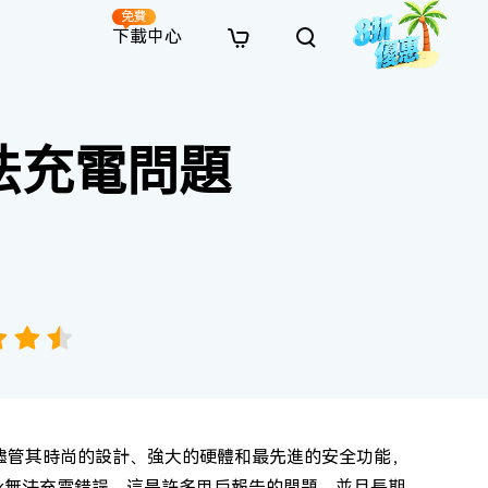
免費
下載中心
全新
解決方案
免費線上修復
解決方案
AI 圖像風格轉換
無法充電問題
· 繞過 Win 11 升級限制
· SD 記憶卡救援
· 硬碟資料救援
· 查找重複檔案（Win）
線上影片修復
· AI 3D 可動公仔提示詞
· 硬碟對拷
· USB 隨身碟救援
· 資源回收桶救援
· 優化 Mac 速度
線上照片修復
· 電影感 AI 影像提示詞
· 擴充 C 槽
· 資料救援
· Office 檔案救援
· 釋放磁碟空間
線上檔案修復
· 動漫轉真實風格提示詞
· 將 MBR 轉換為 GPT
· 照片恢復
· 影片恢復
· 清理 Mac 儲存空間
線上音訊修復
· AI 動漫風格人像提示詞
· AI 樂高積木風格提示詞
外。儘管其時尚的設計、強大的硬體和最先進的安全功能，
ok無法充電錯誤，這是許多用戶報告的問題，並且長期