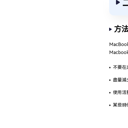
方法
MacB
Macb
不要在
盡量減
使用活
某些時