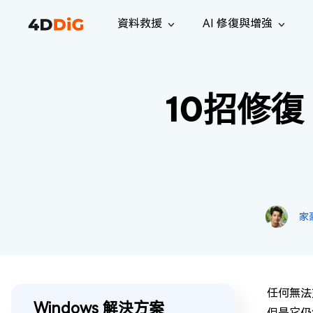
資料救援
AI 修復與增強
Windows 管理工具
支援
電腦清理工具
解決方案
iPh
Windows 資料救援
救援遺失
10招修復
從 Windows 系統中恢復已刪除的檔
支援中心
用戶指
Partition Manager
Duplicat
案
Wha
指南·常見問答·聯絡我們
用戶指南
Windows 磁碟管理工具
查找並移
恢復 W
專業版
免費版
訂閱更新
相關資
Disk Copy
Tenorsh
最新更新
所有技巧
複製磁碟或分割區
徹底清理並
升級
Mac 資料救援
聯絡我們
全新
4DDiG File Repair
Windows Backup
從 macOS 系統中恢復已刪除的檔案
AI 驅動的檔案修復與增強 >>
備份電腦資料，守護檔案安全
專業版
免費版
家
系統修復
Windows Boot Genius
幾分鐘內修復 Windows 問題
任何無法
Mac Boot Genius
Windows 解決方案
免費修復 Mac 問題
但是它仍