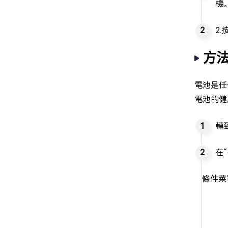
機
2
方法
電池是任
電池的健
轉
在
條件菜