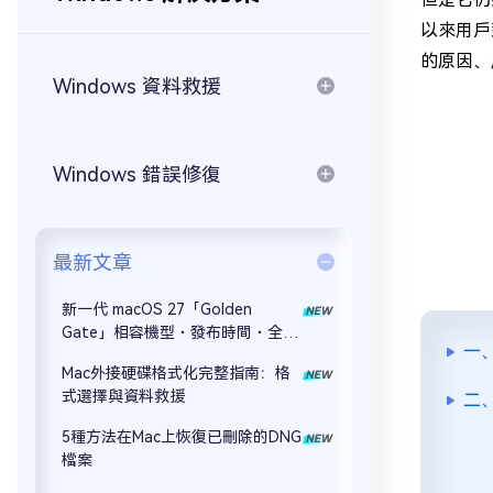
以來用戶
的原因、
Windows 資料救援
Windows 錯誤修復
最新文章
新一代 macOS 27「Golden
Gate」相容機型・發布時間・全新
一、
功能完全解析
Mac外接硬碟格式化完整指南：格
式選擇與資料救援
二、
5種方法在Mac上恢復已刪除的DNG
檔案