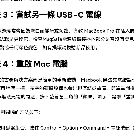
 3：嘗試另一條 USB-C 電線
 線纜經常會因為彎曲而變髒或短路，導致 MacBook Pro 在插
法就是更換它。檢查MagSafe電源線轉接器的部分是否沒有
點或任何深色變色，如有損壞請換購新品使用。
 4：重啟 Mac 電腦
古老解決方案都是簡單的重新啟動，Macbook 無法充電錯誤也不例外
同應用程序一樣，充電的硬體設備也會出現凍結或故障。簡單重開機
ook無法充電的問題。按下螢幕左上角的「蘋果」圖示，點擊「重
上強制關機的方法如下：
使用鍵盤組合：按住 Control + Option + Command + 電