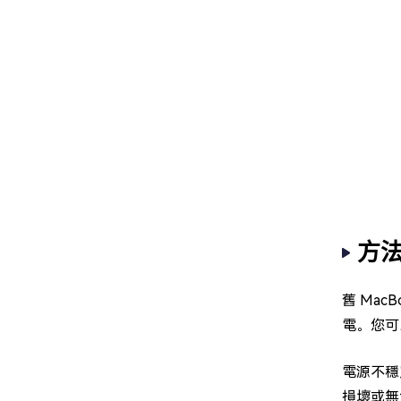
方法
舊 Ma
電。您可
電源不穩
損壞或無