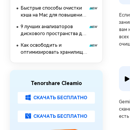
Linux, Mac и Windows
Быстрые способы очистки
[Руководство для
кэша на Mac для повышения
Если
начинающих]
производительности
зани
9 лучших анализаторов
вам 
дискового пространства для
всех
Windows, Linux и Mac (2026)
очищ
Как освободить и
оптимизировать хранилище
mac:7 проверенных советов
Tenorshare Cleamio
СКАЧАТЬ БЕСПЛАТНО
Gemi
скан
СКАЧАТЬ БЕСПЛАТНО
есть