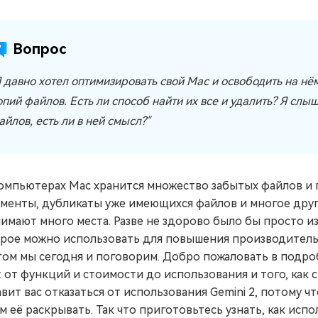
Вопрос
Я давно хотел оптимизировать свой Mac и освободить на нё
опий файлов. Есть ли способ найти их все и удалить? Я сл
айлов, есть ли в ней смысл?"
омпьютерах Mac хранится множество забытых файлов и 
менты, дубликаты уже имеющихся файлов и многое друг
нимают много места. Разве не здорово было бы просто из
рое можно использовать для повышения производительно
том мы сегодня и поговорим. Добро пожаловать в подр
: от функций и стоимости до использования и того, как с
авит вас отказаться от использования Gemini 2, потому чт
м её раскрывать. Так что приготовьтесь узнать, как испо