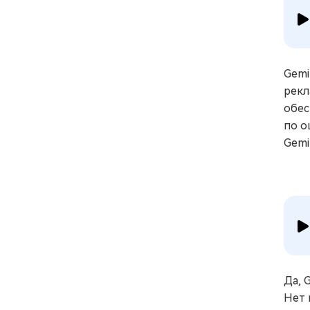
Gemi
рекл
обес
по о
Gemi
Да, 
Нет 