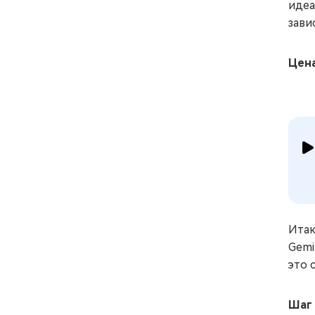
идеа
зави
Цен
Итак
Gemi
это 
Шаг