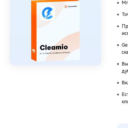
Мг
То
Пр
ис
Ge
ск
Вы
ду
Вк
Ес
хл