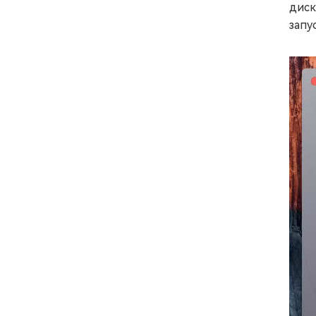
диск
запу