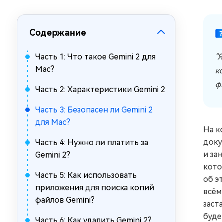
за минуты
Mac Boot Genius
Содержание
Устранение проблем с Mac за
минуты
Часть 1: Что такое Gemini 2 для
"
Mac?
к
ф
Часть 2: Характеристики Gemini 2
Часть 3: Безопасен ли Gemini 2
для Mac?
На к
доку
Часть 4: Нужно ли платить за
и за
Gemini 2?
кото
Часть 5: Как использовать
об э
приложения для поиска копий
всём
файлов Gemini?
заст
буде
Часть 6: Как удалить Gemini 2?