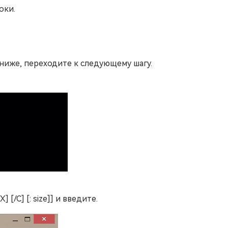
оки.
 ниже, переходите к следующему шагу.
] [/C] [: size]] и введите.