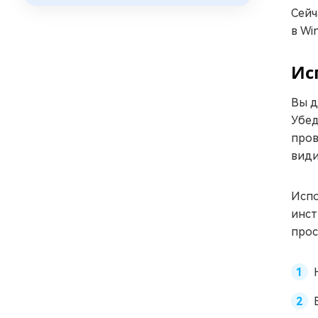
Сейч
в Wi
Ис
Вы д
Убед
пров
види
Испо
инст
прос