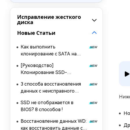
Исправление жесткого
диска
Новые Статьи
Как выполнить
клонирование с SATA на
NVMe?
[Руководство]
Клонирование SSD-
накопителя NVMe на SSD-
3 способа восстановления
накопитель NVMe
данных с неисправного
Ниже
жесткого диска
SSD не отображается в
BIOS? 8 способов !
Но
Восстановление данных WD:
Др
как восстановить данные с