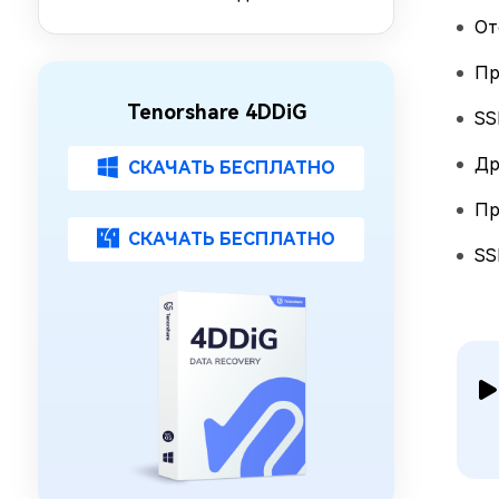
жесткого диска Western
От
Digital [2026]
Пр
Tenorshare 4DDiG
SS
Др
СКАЧАТЬ БЕСПЛАТНО
Пр
СКАЧАТЬ БЕСПЛАТНО
SS