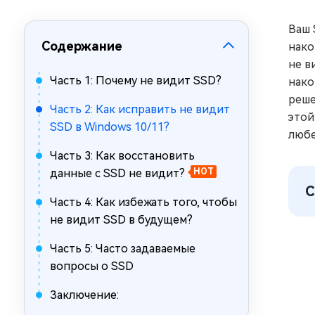
за минуты
Ваш 
Mac Boot Genius
Содержание
Устранение проблем с Mac за
нако
минуты
не в
Часть 1: Почему не видит SSD?
нако
реше
Часть 2: Как исправить не видит
этой
SSD в Windows 10/11?
любе
Часть 3: Как восстановить
данные с SSD не видит?
HOT
С
Часть 4: Как избежать того, чтобы
не видит SSD в будущем?
Часть 5: Часто задаваемые
вопросы о SSD
Заключение: