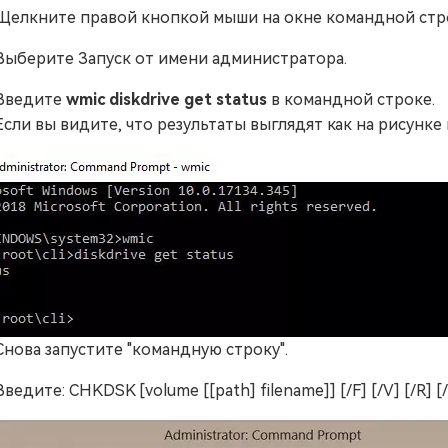
Щелкните правой кнопкой мыши на окне командной стр
Выберите Запуск от имени администратора.
Введите
wmic diskdrive get status
в командной строке.
Если вы видите, что результаты выглядят как на рисунке
Снова запустите "командную строку".
Введите: CHKDSK [volume [[path] filename]] [/F] [/V] [/R] [/X