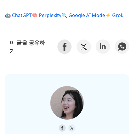
🤖 ChatGPT
🧠 Perplexity
🔍 Google AI Mode
⚡ Grok
이 글을 공유하
기