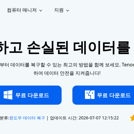
컴퓨터 매니저
지원
능
소셜 미디어
복구 도구
온라
iOS26
one 데이터 복구
Android 데이터 복구
iPhone/iPad 데이터 복구
손실된 Android 데이터 복구
소하고 손실된 데이터를 
AI
가이드
동영상
사진 복
문서 복
e File Deleter
Dll Fixer
tsApp 데이터 복구
LINE 데이터 복구
이드 센터
복구
구
구
검색 및 삭제
Windows DLL 오류 수정
sApp 메시지 복구
백업 없이 LINE 채팅 복구
브랜드 리뉴얼
법 가이드
are Cleamio
Email Repair
영상 화
사진 화
부터 데이터를 복구할 수 있는 최고의 방법을 함께 보세요. Tenors
오디오
& 해결 방법
화 및 정밀 클린
손상된 PST/OST 파일 복구
질 높이
질 높이
AI
AI
복구
하여 데이터 안전을 지켜줍니다!
기
기
무료 다운로드
무료 다운로드
분류:
윈도우 데이터 복구
| 업데이트 시간: 2026-07-07 12:15:22