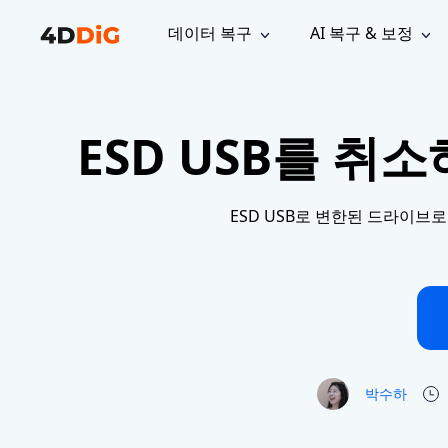
데이터 복구
AI 복구 & 보정
윈도우 관리 도구
지원
컴퓨터 정리 도구
자료
기
iPh
Windows 데이터 복구
손실된 
ESD USB를 취
윈도우에서 삭제된 파일 복구
지원 센터
사용자 
Partition Manager
Duplicat
Wha
가이드, 라이선스, 문의
사용자 가
Windows용 간편 디스크 관리
중복 파일 
프로
무료
What
구독 업데이트
사용 방
Disk Copy
Tenorsh
ESD USB로 변한된 드라이브로
Update
최신 업데이트
모든 팁 
디스크 또는 파티션 복제
Mac 최적
Mac 데이터 복구
macOS에서 삭제된 파일 복구
문의하기
NEW
4DDiG File Repair
Windows Backup
AI 기반 파일 복구 및 보정 >>
컴퓨터 데이터 안전 백업
프로
무료
시스템 복구
Windows Boot Genius
Windows 문제를 몇 분 내 해결
박수하
Mac Boot Genius
Mac 문제 무료 복구