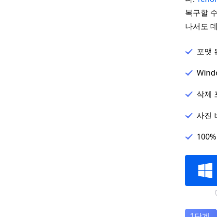
복구할 수
나서도 데
포맷 
Win
삭제 
사진 
100