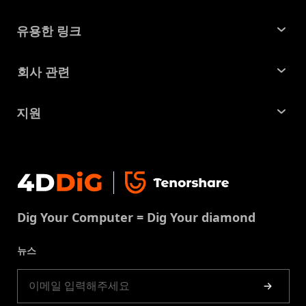
윈도우 데이터 복구
유용한 링크
맥 데이터 복구
꿀팁 모음
회사 관련
파티션 관리 도구
SD 카드 복구
회사소개
중복 파일 찾기 및 제거
지원
맥 복구 솔루션
비즈니스 문의
손상된 파일 복원
지원센터
윈도우 복구 솔루션
개인정보처리방침
DLL 오류 수정
문의
중복 파일 제거
이용약권
다운로드 센터
USB 복구
Dig Your Computer = Dig Your diamond
쿠키정책(업데이트됨)
스토어
뉴스
제품 가이드