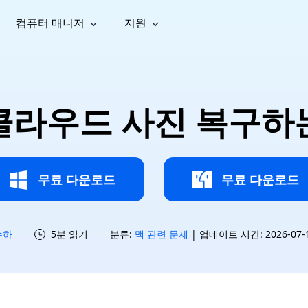
컴퓨터 매니저
지원
능
소셜 미디어
복구 도구
온라
iOS26
one 데이터 복구
Android 데이터 복구
iPhone/iPad 데이터 복구
손실된 Android 데이터 복구
AI
가이드
동영상
사진 복
문서 복
e File Deleter
Dll Fixer
클라우드 사진 복구하
tsApp 데이터 복구
LINE 데이터 복구
이드 센터
복구
구
구
검색 및 삭제
Windows DLL 오류 수정
sApp 메시지 복구
백업 없이 LINE 채팅 복구
브랜드 리뉴얼
법 가이드
are Cleamio
Email Repair
영상 화
사진 화
오디오
& 해결 방법
화 및 정밀 클린
손상된 PST/OST 파일 복구
질 높이
질 높이
AI
AI
복구
기
기
무료 다운로드
무료 다운로드
수하
5분 읽기
분류:
맥 관련 문제
| 업데이트 시간: 2026-07-15