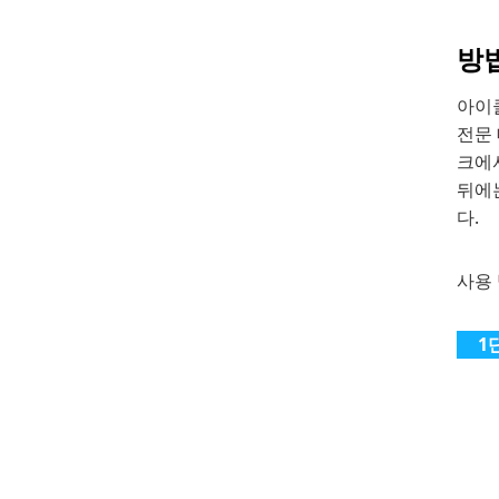
방법
아이
전문
크에서
뒤에는
다.
사용