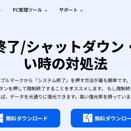
PC管理ツール
サポート
プ
ソーシャルメディア
修復ツール
無料オンラ
iOS26
one データ復元
Android データ復元
終了/シャットダウ
ne／iPadのデータを復元
Androidのデータを復元
AI
オンラ
ーガイド
ドキュ
e File Deleter
Dll Fixer
動画修
写真修
オンラ
tsApp データ復元
LINE データ復元
ガイドセンター
メント
イルを検出・削除
WindowsのDLLエラーを修復
復
復
オンラ
い時の対処法
tsAppのデータを復元
LINEのデータを復元
修復
新製
ガイド
are Cleamio
Email Repair
品
オンラ
対処法
底クリーンアップ＆最適化
破損したPST/OSTファイルを修復
音声修
動画高
写真高
AI
AI
復
画質化
画質化
ップルマークから「システム終了」を押す方法が最も簡単です。
 電源ボタンを押して強制終了することをオススメします。 もし強
すれば、データを元通りに復元できます。高い復元率を誇ってい
無料ダウンロード
無料ダウンロ