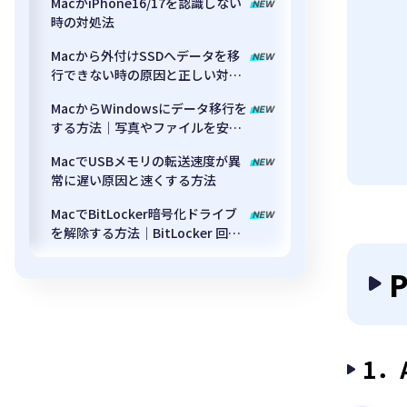
MacがiPhone16/17を認識しない
時の対処法
Macから外付けSSDへデータを移
行できない時の原因と正しい対処
法
MacからWindowsにデータ移行を
する方法｜写真やファイルを安全
に移す手順
MacでUSBメモリの転送速度が異
常に遅い原因と速くする方法
MacでBitLocker暗号化ドライブ
を解除する方法｜BitLocker 回復
キーがわからない場合も対応
1．