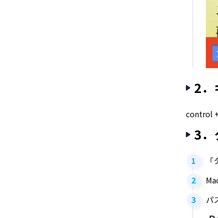
2．
contr
3．
「
M
パ