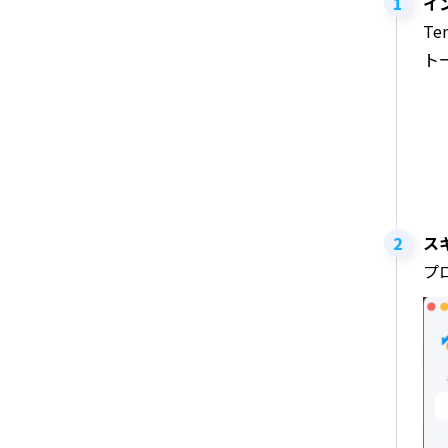
イ
T
ト
ス
プ