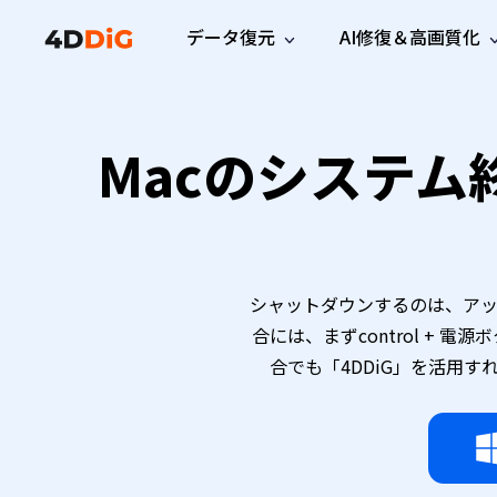
データ復元
AI修復＆高画質化
Windows管理
サポート
PCクリーンアッ
リソース
機能
iPh
Windows データ復元
Macのシステム
iPho
Windowsで削除したファイルを復元
サポートセンター
ユーザ
Partition Manager
Duplicat
Wha
ガイド・お問い合わせ
ユーザー
Windows向けディスク管理ツール
重複ファ
プロ版
無料版
Wha
サブスク更新情報
使い方
Disk Copy
Tenorsh
最新版
最新のお知らせ
ヒントと
ディスクをクローン
Macを徹
Mac データ復元
macOSで削除したファイルを復元
お問い合わせ
新製品
4DDiG File Repair
Windows Backup
シャットダウンするのは、ア
AIによるファイル修復と高画質化>>
データ保護向けPCバックアップ
プロ版
無料版
合には、まずcontrol +
システム修復
合でも「4DDiG」を活用
Windows Boot Genius
Windowsの問題を数分で修復
Mac Boot Genius
Macの問題を無料で修復