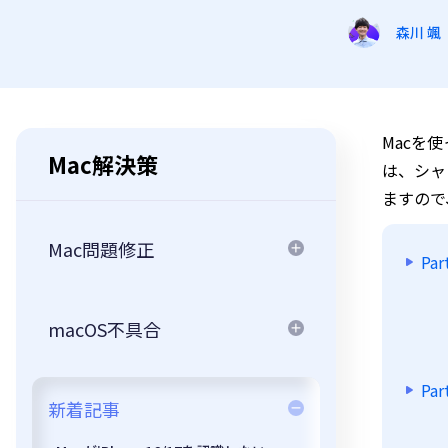
森川 颯
Macを
Mac解決策
は、シャ
ますので
Mac問題修正
Pa
macOS不具合
P
新着記事