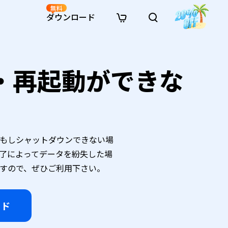
無料
ダウンロード
新着
イン修復
リソース
リソース
AI画像スタイル変換
ン・再起動ができな
· Win11制限を回避
· SDカード復元
· HDDデータ復元
· 重複検索（Win）
イン動画修復
· AI 3Dアクションフィギュアプロンプト
· ハードディスクをクローン
· USBデータ復元
· ゴミ箱復元
· 重複検索（Mac）
イン写真修復
· シネマ風AI画像プロンプト
· Cドライブを拡張
· ファイル復元
· エクセル復元
· ディスク容量を解放
インファイル修復
· アニメ実写化プロンプト
· MBRをGPTに変換
· 写真復元
· 動画復元
· Macストレージを整理
イン音声修復
· AIアニメポートレートプロンプト
· AIレゴ風写真プロンプト
もしシャットダウンできない場
制終了によってデータを紛失した場
ますので、ぜひご利用下さい。
ード