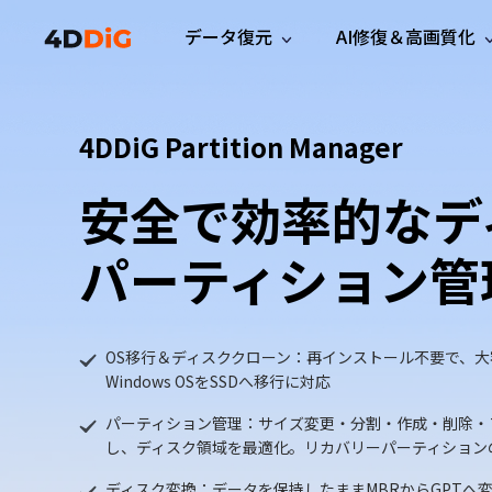
データ復元
AI修復＆高画質化
Windows管理
サポート
PCクリーンアッ
リソース
機能
iPh
Windows データ復元
4DDiG Partition Manager
iPho
Windowsで削除したファイルを復元
サポートセンター
ユーザ
Partition Manager
Duplicat
Wha
ガイド・お問い合わせ
ユーザー
Windows向けディスク管理ツール
重複ファ
安全で効率的なデ
プロ版
無料版
Wha
サブスク更新情報
使い方
Disk Copy
Tenorsh
最新版
最新のお知らせ
ヒントと
ディスクをクローン
Macを徹
パーティション管
Mac データ復元
macOSで削除したファイルを復元
お問い合わせ
新製品
4DDiG File Repair
Windows Backup
AIによるファイル修復と高画質化>>
データ保護向けPCバックアップ
プロ版
無料版
システム修復
OS移行＆ディスククローン：再インストール不要で、大
Windows OSをSSDへ移行に対応
Windows Boot Genius
Windowsの問題を数分で修復
パーティション管理：サイズ変更・分割・作成・削除・
し、ディスク領域を最適化。リカバリーパーティション
Mac Boot Genius
Macの問題を無料で修復
ディスク変換：データを保持したままMBRからGPTへ