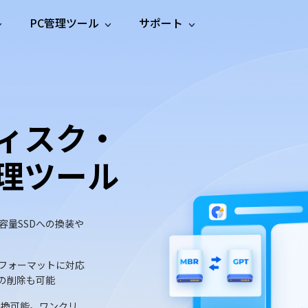
PC管理ツール
サポート
プ
ソーシャルメディア
修復ツール
無料オンラ
iOS26
one データ復元
Android データ復元
ne／iPadのデータを復元
Androidのデータを復元
AI
オンラ
ーガイド
ドキュ
e File Deleter
Dll Fixer
動画修
写真修
オンラ
tsApp データ復元
LINE データ復元
ガイドセンター
メント
イルを検出・削除
WindowsのDLLエラーを修復
ィスク・
復
復
オンラ
tsAppのデータを復元
LINEのデータを復元
修復
新製
ガイド
are Cleamio
Email Repair
品
オンラ
対処法
底クリーンアップ＆最適化
破損したPST/OSTファイルを修復
音声修
動画高
写真高
理ツール
AI
AI
復
画質化
画質化
容量SSDへの換装や
フォーマットに対応
の削除も可能
変換可能。ワンクリ