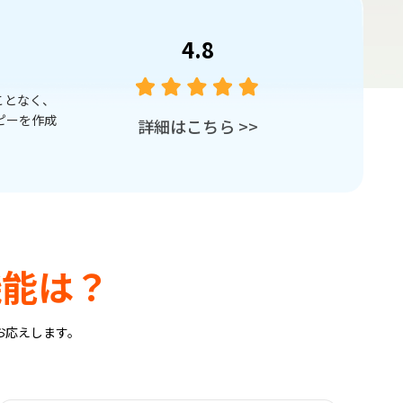
4.8
ターフェイス
4DDiG Partition Managerは一般ユー
OS
詳細はこちら
>>
機能は？
にお応えします。