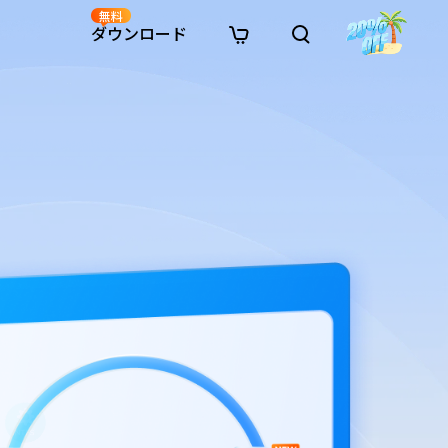
無料
ダウンロード
新着
イン修復
リソース
リソース
AI画像スタイル変換
· Win11制限を回避
· SDカード復元
· HDDデータ復元
· 重複検索（Win）
イン動画修復
· AI 3Dアクションフィギュアプロンプト
· ハードディスクをクローン
· USBデータ復元
· ゴミ箱復元
· 重複検索（Mac）
イン写真修復
· シネマ風AI画像プロンプト
· Cドライブを拡張
· ファイル復元
· エクセル復元
· ディスク容量を解放
インファイル修復
· アニメ実写化プロンプト
· MBRをGPTに変換
· 写真復元
· 動画復元
· Macストレージを整理
イン音声修復
· AIアニメポートレートプロンプト
· AIレゴ風写真プロンプト