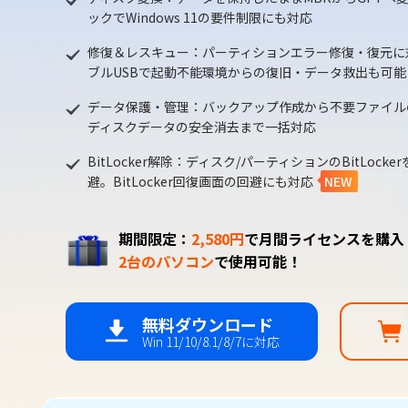
ックでWindows 11の要件制限にも対応
修復＆レスキュー：パーティションエラー修復・復元に対
ブルUSBで起動不能環境からの復旧・データ救出も可能
データ保護・管理：バックアップ作成から不要ファイル
ディスクデータの安全消去まで一括対応
BitLocker解除：ディスク/パーティションのBitLock
避。BitLocker回復画面の回避にも対応
NEW
期間限定：
2,580円
で月間ライセンスを購入
2台のパソコン
で使用可能！
無料ダウンロード
Win 11/10/8.1/8/7に対応