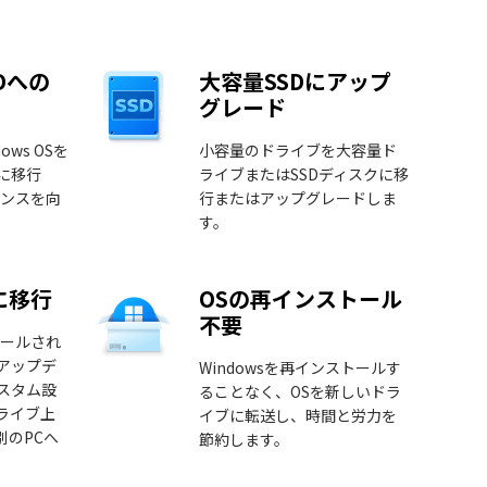
DDへの
大容量SSDにアップ
グレード
ws OSを
小容量のドライブを大容量ド
Dに移行
ライブまたはSSDディスクに移
マンスを向
行またはアップグレードしま
す。
に移行
OSの再インストール
不要
トールされ
アップデ
Windowsを再インストールす
スタム設
ることなく、OSを新しいドラ
ライブ上
イブに転送し、時間と労力を
別のPCへ
節約します。