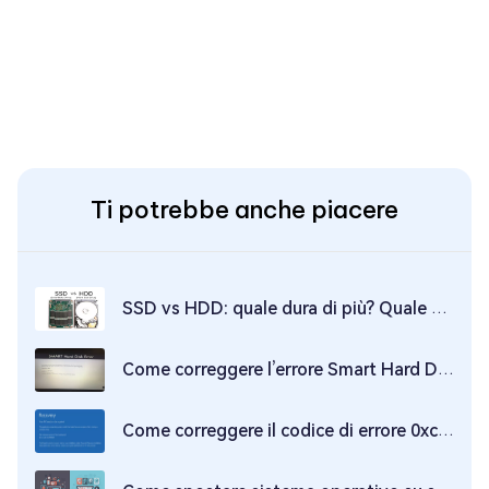
Ti potrebbe anche piacere
SSD vs HDD: quale dura di più? Quale scegliere
Come correggere l’errore Smart Hard Disk 301?
Come correggere il codice di errore 0xc0000001 su Windows 10