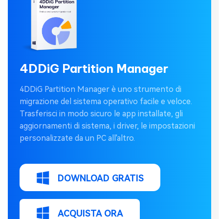
4DDiG Partition Manager
4DDiG Partition Manager è uno strumento di
migrazione del sistema operativo facile e veloce.
Trasferisci in modo sicuro le app installate, gli
aggiornamenti di sistema, i driver, le impostazioni
personalizzate da un PC all'altro.
DOWNLOAD GRATIS
ACQUISTA ORA